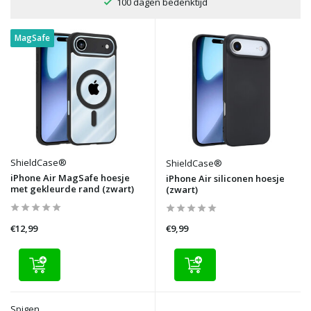
100 dagen bedenktijd
MagSafe
ShieldCase®
ShieldCase®
iPhone Air MagSafe hoesje
iPhone Air siliconen hoesje
met gekleurde rand (zwart)
(zwart)
€12,99
€9,99
Spigen