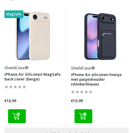
MagSafe
ShieldCase®
ShieldCase®
iPhone Air Siliconen MagSafe
iPhone Air siliconen hoesje
back cover (beige)
met pasjeshouder
(donkerblauw)
€16,99
€10,99