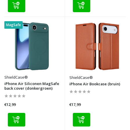
MagSafe
ShieldCase®
ShieldCase®
iPhone Air Siliconen MagSafe
iPhone Air Bookcase (bruin)
back cover (donkergroen)
€12,99
€17,99