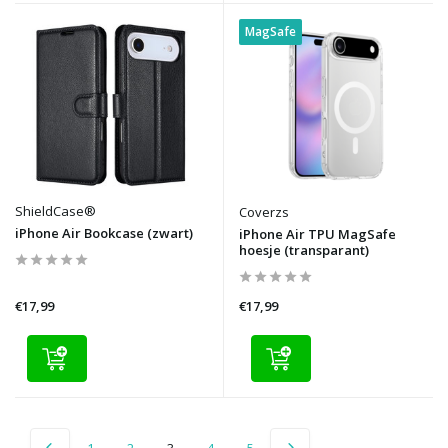
MagSafe
ShieldCase®
Coverzs
iPhone Air Bookcase (zwart)
iPhone Air TPU MagSafe
hoesje (transparant)
€17,99
€17,99
1
2
3
4
5