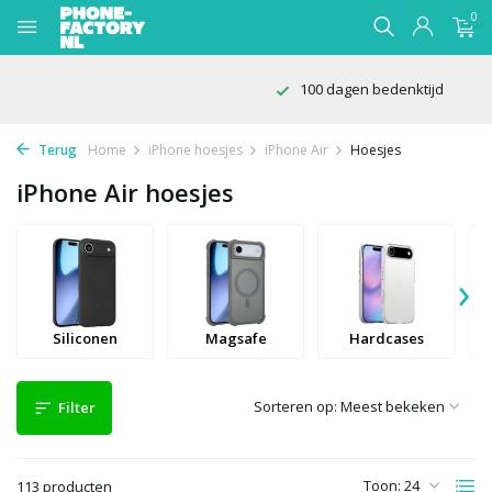
0
100 dagen bedenktijd
Terug
Home
iPhone hoesjes
iPhone Air
Hoesjes
iPhone Air hoesjes
›
Siliconen
Magsafe
Hardcases
Sorteren op:
Filter
Toon:
113 producten