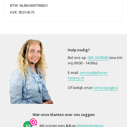
BTW: NL863469796B01
KVK: 85014575
Hulp nodig?
Bel ons op:
085-3038680
(ma t/m
vrij 09:00 - 14:00u)
E-mail:
service@phone-
factory.nl
Of bekijk onze
servicepagina
Wat onze klanten over ons zeggen
8.6
Wij scoren een
8.6
op
Webwinkelkeur