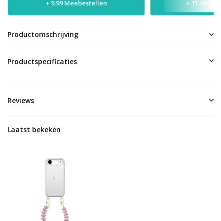
+ 9.99 Meebestellen
+ 11.99 Me
Productomschrijving
Productspecificaties
Reviews
Laatst bekeken