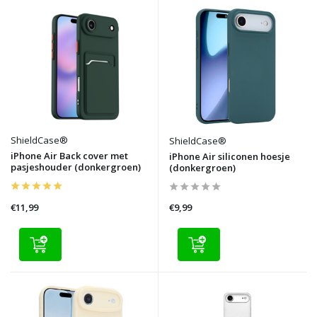
ShieldCase®
ShieldCase®
iPhone Air Back cover met
iPhone Air siliconen hoesje
pasjeshouder (donkergroen)
(donkergroen)
€11,99
€9,99