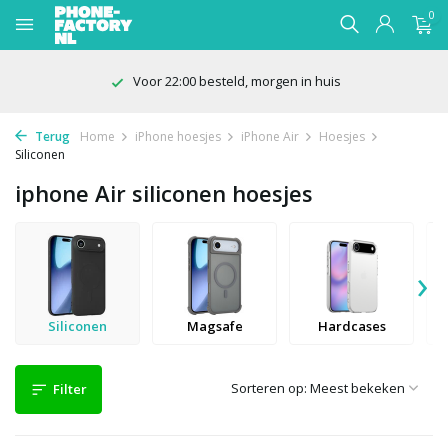
0
100 dagen bedenktijd
Terug
Home
iPhone hoesjes
iPhone Air
Hoesjes
Siliconen
iphone Air siliconen hoesjes
›
Siliconen
Magsafe
Hardcases
Sorteren op:
Filter