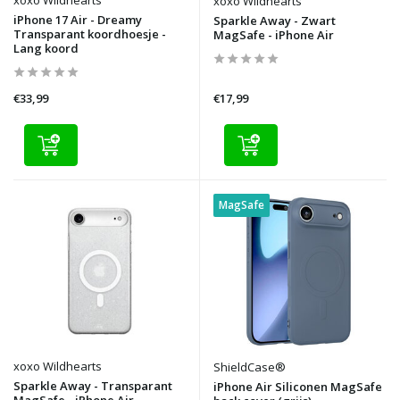
xoxo Wildhearts
xoxo Wildhearts
iPhone 17 Air - Dreamy
Sparkle Away - Zwart
Transparant koordhoesje -
MagSafe - iPhone Air
Lang koord
€33,99
€17,99
MagSafe
xoxo Wildhearts
ShieldCase®
Sparkle Away - Transparant
iPhone Air Siliconen MagSafe
MagSafe - iPhone Air