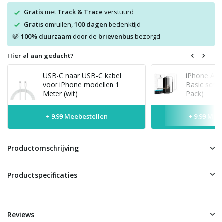
Gratis
met
Track & Trace
verstuurd
Gratis
omruilen,
100 dagen
bedenktijd
100% duurzaam
door de
brievenbus
bezorgd
🍃
Hier al aan gedacht?
USB-C naar USB-C kabel
iPhone Air
voor iPhone modellen 1
Basic scree
Meter (wit)
Pack)
+ 9.99 Meebestellen
+ 9.99 Mee
Productomschrijving
Productspecificaties
Reviews