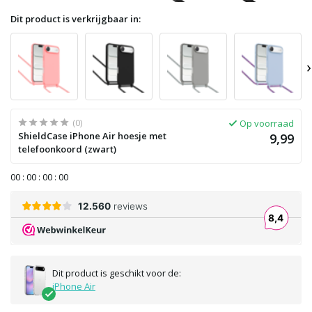
Dit product is verkrijgbaar in:
›
(0)
Op voorraad
ShieldCase iPhone Air hoesje met
9,99
telefoonkoord (zwart)
0
0
:
0
0
:
0
0
:
0
0
Dit product is geschikt voor de:
iPhone Air