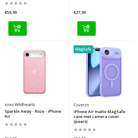
€59,99
€27,99
MagSafe
xoxo Wildhearts
Coverzs
Sparkle Away - Roze - iPhone
iPhone Air matte MagSafe
Air
case met camera cover
(paars)