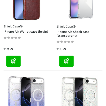
ShieldCase®
ShieldCase®
iPhone Air Wallet case (bruin)
iPhone Air Shock case
(transparant)
€19,99
€11,99