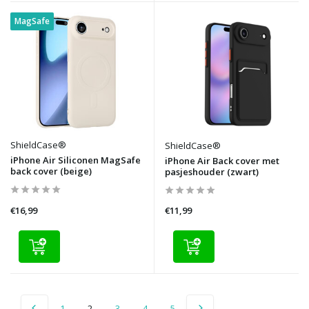
MagSafe
ShieldCase®
ShieldCase®
iPhone Air Siliconen MagSafe
iPhone Air Back cover met
back cover (beige)
pasjeshouder (zwart)
€16,99
€11,99
1
2
3
4
5