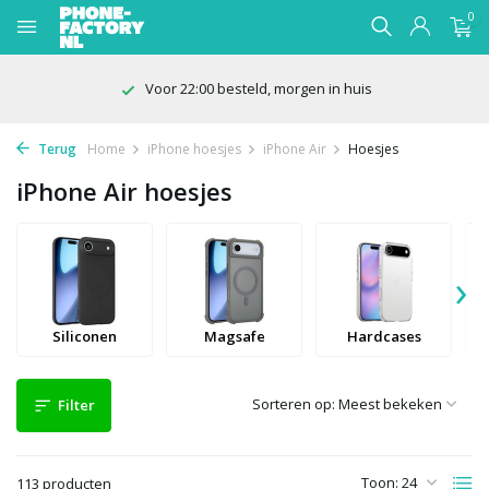
0
100 dagen bedenktijd
Terug
Home
iPhone hoesjes
iPhone Air
Hoesjes
iPhone Air hoesjes
›
Siliconen
Magsafe
Hardcases
Sorteren op:
Filter
Toon:
113 producten