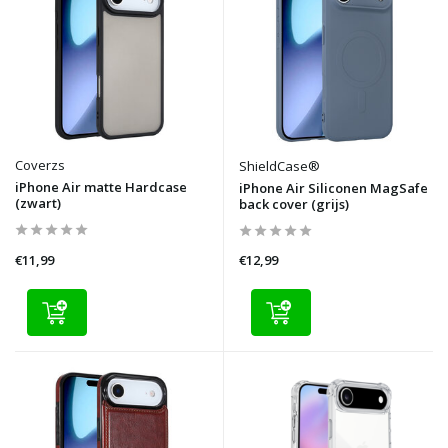
Coverzs
ShieldCase®
iPhone Air matte Hardcase
iPhone Air Siliconen MagSafe
(zwart)
back cover (grijs)
€11,99
€12,99