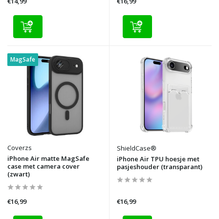
€14,99
€16,99
MagSafe
Coverzs
ShieldCase®
iPhone Air matte MagSafe
iPhone Air TPU hoesje met
case met camera cover
pasjeshouder (transparant)
(zwart)
€16,99
€16,99