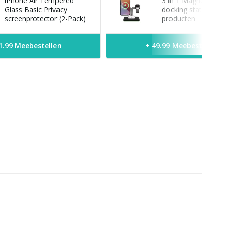
iPhone Air Tempered
3 in 1 Magnetische
Glass Basic Privacy
docking station voo
screenprotector (2-Pack)
producten
1.99 Meebestellen
+ 49.99 Meebestellen