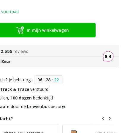
 voorraad
In mijn winkelwagen
uis? Je hebt nog:
0
6
:
2
8
:
2
2
Track & Trace
verstuurd
ilen,
100 dagen
bedenktijd
zaam
door de
brievenbus
bezorgd
dacht?