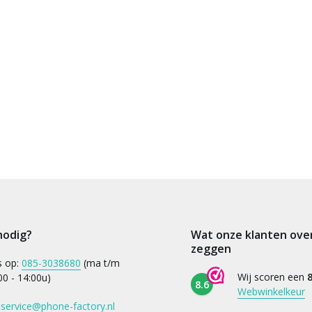
nodig?
Wat onze klanten ove
zeggen
s op:
085-3038680
(ma t/m
Wij scoren een
8
:00 - 14:00u)
8.6
Webwinkelkeur
:
service@phone-factory.nl