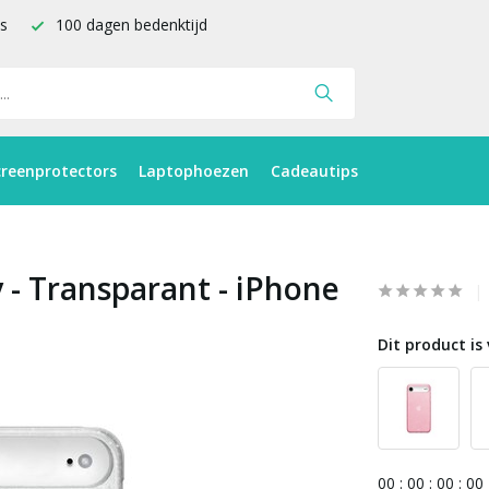
is
100 dagen bedenktijd
creenprotectors
Laptophoezen
Cadeautips
 - Transparant - iPhone
Dit product is 
0
0
:
0
0
:
0
0
:
0
0