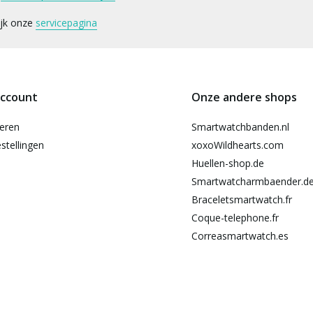
ijk onze
servicepagina
account
Onze andere shops
reren
Smartwatchbanden.nl
stellingen
xoxoWildhearts.com
Huellen-shop.de
Smartwatcharmbaender.d
Braceletsmartwatch.fr
Coque-telephone.fr
Correasmartwatch.es