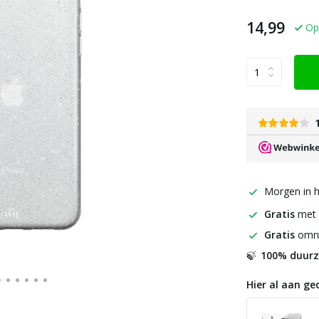
14,99
Op
Morgen in h
Gratis
met
Gratis
omru
100% duur
🍃
Hier al aan ge