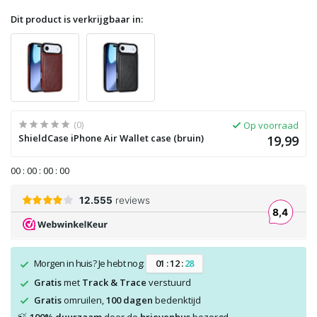
Dit product is verkrijgbaar in:
(0)
Op voorraad
ShieldCase iPhone Air Wallet case (bruin)
19,99
0
0
:
0
0
:
0
0
:
0
0
Morgen in huis? Je hebt nog:
0
1
:
1
2
:
2
7
Gratis
met
Track & Trace
verstuurd
Gratis
omruilen,
100 dagen
bedenktijd
🍃