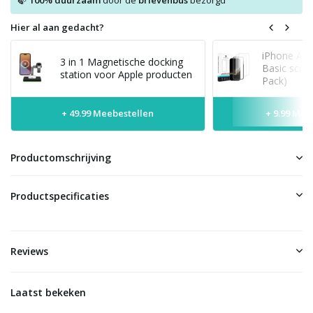
100% duurzaam
door de
brievenbus
bezorgd
Hier al aan gedacht?
iPhone Air
3 in 1 Magnetische docking
Basic scree
station voor Apple producten
Pack)
+ 49.99 Meebestellen
+ 9.99 Mee
Productomschrijving
Productspecificaties
Reviews
Laatst bekeken