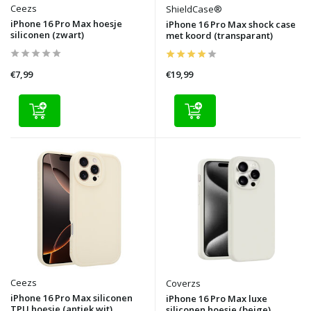
Ceezs
ShieldCase®
iPhone 16 Pro Max hoesje
iPhone 16 Pro Max shock case
siliconen (zwart)
met koord (transparant)
€7,99
€19,99
Ceezs
Coverzs
iPhone 16 Pro Max siliconen
iPhone 16 Pro Max luxe
TPU hoesje (antiek wit)
siliconen hoesje (beige)