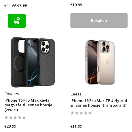
€19,99
€11,99
€7,99
Bekijken
Coverzs
Ceezs
iPhone 16 Pro Max kevlar
iPhone 16 Pro Max TPU Hybrid
MagSafe siliconen hoesje
siliconen hoesje (transparant)
(zwart)
€29,99
€11,99