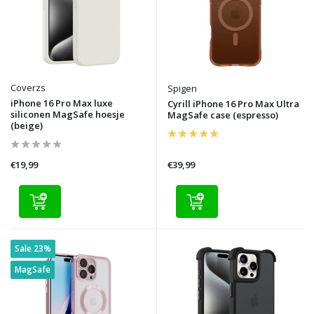
Coverzs
Spigen
iPhone 16 Pro Max luxe
Cyrill iPhone 16 Pro Max Ultra
siliconen MagSafe hoesje
MagSafe case (espresso)
(beige)
€19,99
€39,99
Sale 23%
MagSafe