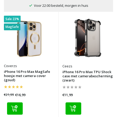
100 dagen bedenktijd
Sale 23%
MagSafe
Coverzs
Ceezs
iPhone 16 Pro Max MagSafe
iPhone 16 Pro Max TPU Shock
hoesje met camera cover
case met camerabescherming
(goud)
(zwart)
€21,99
€16,99
€11,99