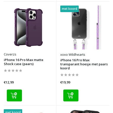
met koord
Coverzs
xoxo Wildhearts
iPhone 16 Pro Max matte
iPhone 16 Pro Max
Shock case (paars)
transparant hoesje met paars
koord
€12,99
€19,99
met koord