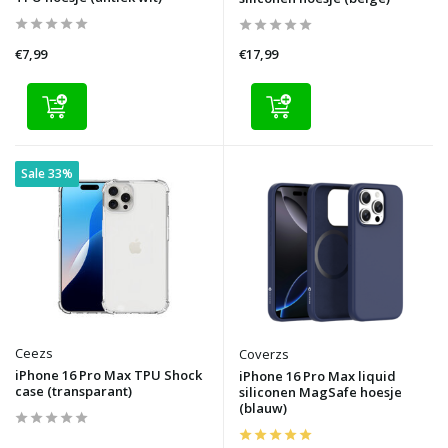
€7,99
€17,99
Sale 33%
Ceezs
Coverzs
iPhone 16 Pro Max TPU Shock
iPhone 16 Pro Max liquid
case (transparant)
siliconen MagSafe hoesje
(blauw)