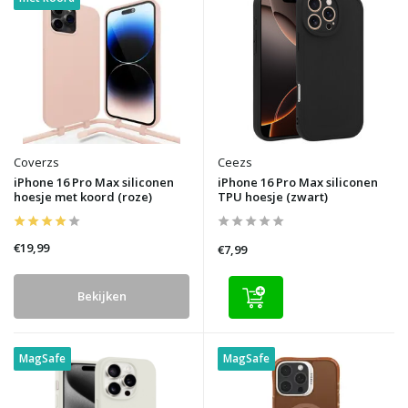
Coverzs
Ceezs
iPhone 16 Pro Max siliconen
iPhone 16 Pro Max siliconen
hoesje met koord (roze)
TPU hoesje (zwart)
€19,99
€7,99
Bekijken
MagSafe
MagSafe