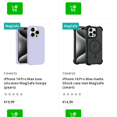
MagSafe
MagSafe
Coverzs
Coverzs
iPhone 16 Pro Max luxe
iPhone 16 Pro Max matte
siliconen MagSafe hoesje
Shock case met MagSafe
(paars)
(zwart)
€19,99
€14,99