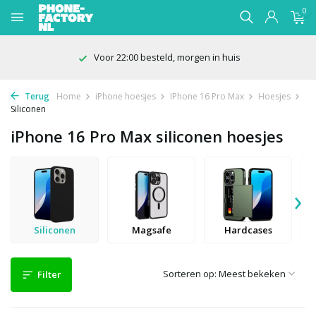
0
100 dagen bedenktijd
Terug
Home
iPhone hoesjes
IPhone 16 Pro Max
Hoesjes
Siliconen
iPhone 16 Pro Max siliconen hoesjes
›
Siliconen
Magsafe
Hardcases
Sorteren op:
Filter