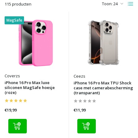
Toon:
115 producten
MagSafe
Coverzs
Ceezs
iPhone 16 Pro Max luxe
iPhone 16 Pro Max TPU Shock
siliconen MagSafe hoesje
case met camerabescherming
(roze)
(transparant)
€19,99
€11,99