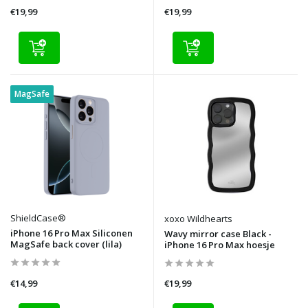
€19,99
€19,99
MagSafe
ShieldCase®
xoxo Wildhearts
iPhone 16 Pro Max Siliconen
Wavy mirror case Black -
MagSafe back cover (lila)
iPhone 16 Pro Max hoesje
€14,99
€19,99