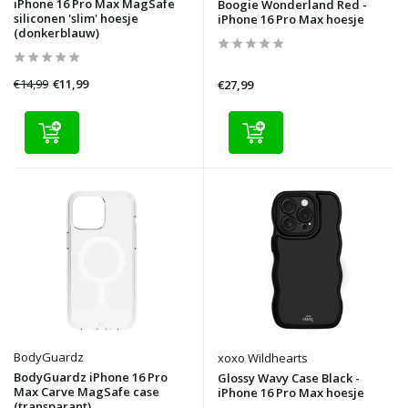
iPhone 16 Pro Max MagSafe
Boogie Wonderland Red -
siliconen 'slim' hoesje
iPhone 16 Pro Max hoesje
(donkerblauw)
€14,99
€11,99
€27,99
BodyGuardz
xoxo Wildhearts
BodyGuardz iPhone 16 Pro
Glossy Wavy Case Black -
Max Carve MagSafe case
iPhone 16 Pro Max hoesje
(transparant)