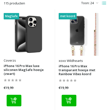
Toon:
115 producten
MagSafe
met koord
Coverzs
xoxo Wildhearts
iPhone 16 Pro Max luxe
iPhone 16 Pro Max
siliconen MagSafe hoesje
transparant hoesje met
(zwart)
Rainbow Vibes koord
€19,99
€19,99