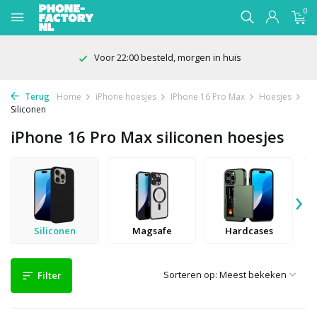
0
100 dagen bedenktijd
Terug
Home
iPhone hoesjes
IPhone 16 Pro Max
Hoesjes
Siliconen
iPhone 16 Pro Max siliconen hoesjes
›
Siliconen
Magsafe
Hardcases
Sorteren op:
Filter