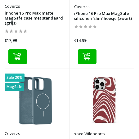
Coverzs
Coverzs
iPhone 16 Pro Max matte
iPhone 16 Pro Max MagSafe
MagSafe case met standaard
siliconen 'slim' hoesje (zwart)
(grijs)
€17,99
€14,99
Sale 20%
MagSafe
Coverzs
xoxo Wildhearts