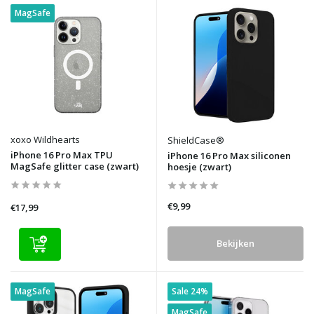
MagSafe
xoxo Wildhearts
ShieldCase®
iPhone 16 Pro Max TPU
iPhone 16 Pro Max siliconen
MagSafe glitter case (zwart)
hoesje (zwart)
€9,99
€17,99
Bekijken
MagSafe
Sale 24%
MagSafe