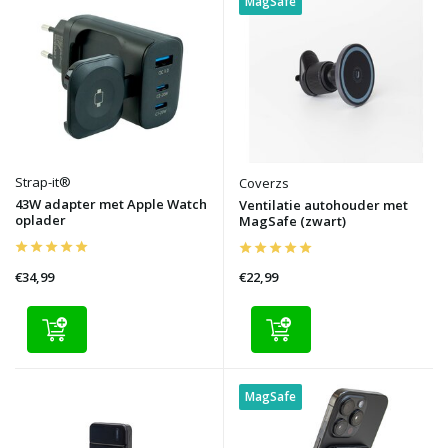
MagSafe
Strap-it®
Coverzs
43W adapter met Apple Watch
Ventilatie autohouder met
oplader
MagSafe (zwart)
€34,99
€22,99
MagSafe