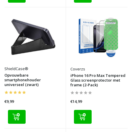
ShieldCase®
Coverzs
Opvouwbare
iPhone 16 Pro Max Tempered
smartphonehouder
Glass screenprotector met
universeel (zwart)
frame (2-Pack)
€9,99
€14,99