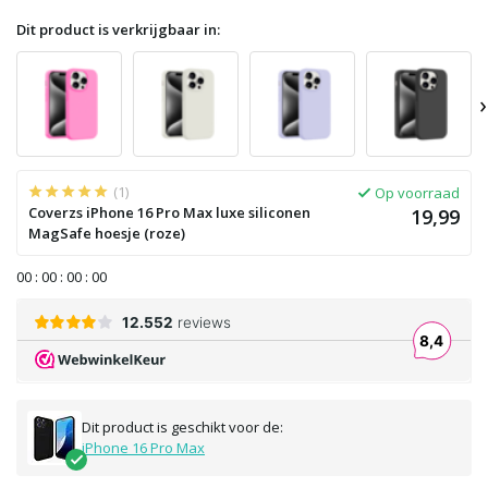
Dit product is verkrijgbaar in:
›
(1)
Op voorraad
Coverzs iPhone 16 Pro Max luxe siliconen
19,99
MagSafe hoesje (roze)
0
0
:
0
0
:
0
0
:
0
0
Dit product is geschikt voor de:
iPhone 16 Pro Max