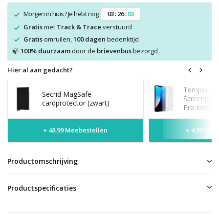
Morgen in huis? Je hebt nog:
0
3
:
2
6
:
0
3
Gratis
met
Track & Trace
verstuurd
Gratis
omruilen,
100 dagen
bedenktijd
100% duurzaam
door de
brievenbus
bezorgd
🍃
Hier al aan gedacht?
Tempered 
Secrid MagSafe
Screenprot
cardprotector (zwart)
Pro Max
+ 48.99 Meebestellen
+ 4.99 Mee
Productomschrijving
Productspecificaties