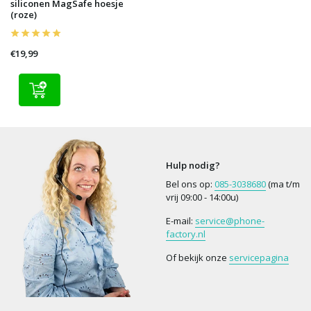
siliconen MagSafe hoesje
(roze)
€19,99
Hulp nodig?
Bel ons op:
085-3038680
(ma t/m
vrij 09:00 - 14:00u)
E-mail:
service@phone-
factory.nl
Of bekijk onze
servicepagina