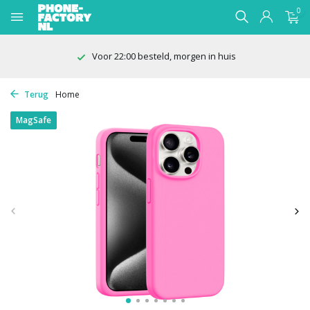
0
100 dagen bedenktijd
Terug
Home
MagSafe