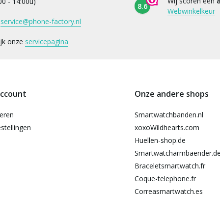
Wij scoren een
8
:00 - 14:00u)
8.6
Webwinkelkeur
:
service@phone-factory.nl
ijk onze
servicepagina
account
Onze andere shops
reren
Smartwatchbanden.nl
stellingen
xoxoWildhearts.com
Huellen-shop.de
Smartwatcharmbaender.d
Braceletsmartwatch.fr
Coque-telephone.fr
Correasmartwatch.es