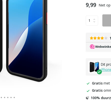
9,99
Niet op
Dit pr
iPhon
Gratis
met
Gratis
omru
100% duur
🍃