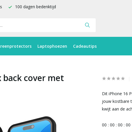
is
100 dagen bedenktijd
creenprotectors
Laptophoezen
Cadeautips
x back cover met
Dit iPhone 16 P
jouw kostbare t
kwijt aan de ac
0
0
:
0
0
:
0
0
:
0
0