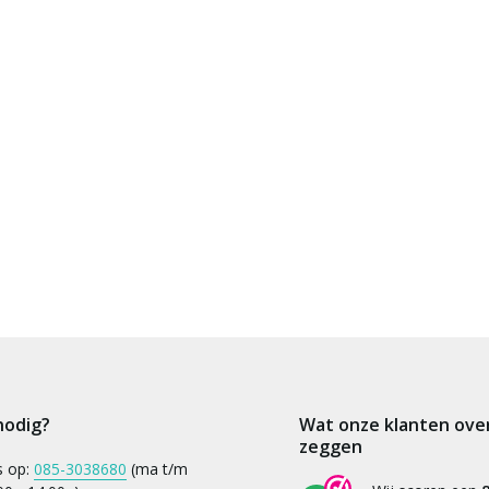
nodig?
Wat onze klanten ove
zeggen
s op:
085-3038680
(ma t/m