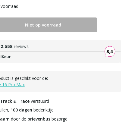
 voorraad
Niet op voorraad
oduct is geschikt voor de:
e 16 Pro Max
Track & Trace
verstuurd
ilen,
100 dagen
bedenktijd
zaam
door de
brievenbus
bezorgd