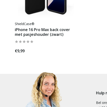
ShieldCase®
iPhone 16 Pro Max back cover
met pasjeshouder (zwart)
€9,99
Hulp 
Bel on