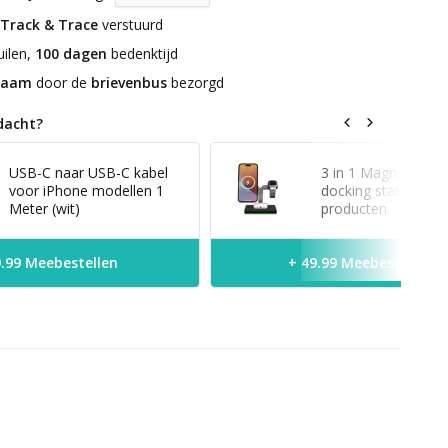
Track & Trace
verstuurd
ilen,
100 dagen
bedenktijd
zaam
door de
brievenbus
bezorgd
dacht?
USB-C naar USB-C kabel
3 in 1 Magnetische
voor iPhone modellen 1
docking station voo
Meter (wit)
producten
9.99 Meebestellen
+ 49.99 Meebestellen