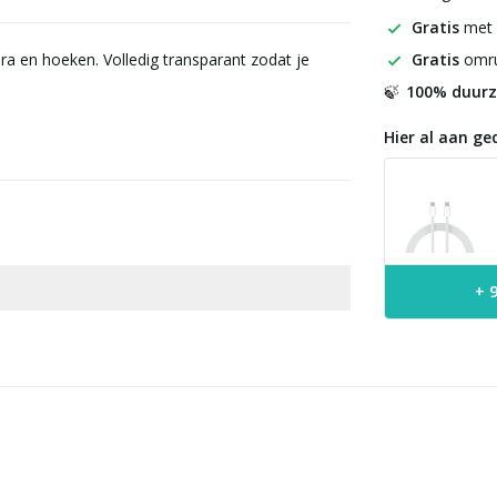
Gratis
met
Gratis
omru
 en hoeken. Volledig transparant zodat je
100% duur
🍃
Hier al aan ge
+ 