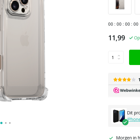
0
0
:
0
0
:
0
0
:
0
0
11,99
Op
Dit pr
iPhon
Morgen in h