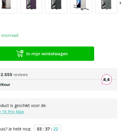
›
 voorraad
In mijn winkelwagen
oduct is geschikt voor de:
e 16 Pro Max
uis? Je hebt nog:
0
3
:
3
7
:
2
1