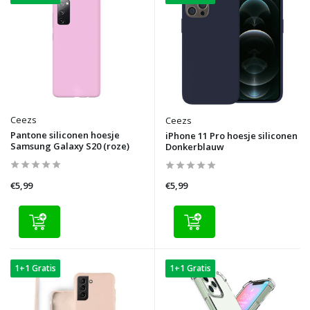
Ceezs
Ceezs
Pantone siliconen hoesje
iPhone 11 Pro hoesje siliconen
Samsung Galaxy S20 (roze)
Donkerblauw
€5,99
€5,99
1+1 Gratis
1+1 Gratis