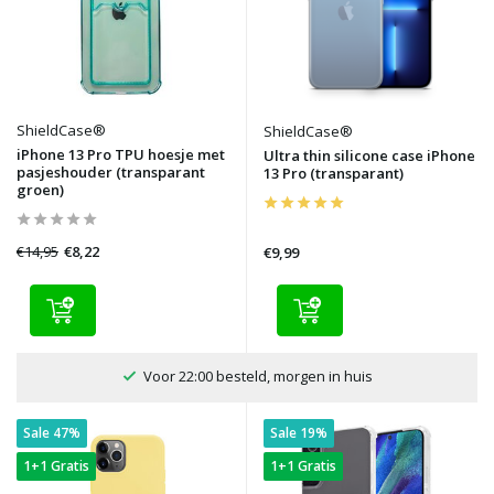
ShieldCase®
ShieldCase®
iPhone 13 Pro TPU hoesje met
Ultra thin silicone case iPhone
pasjeshouder (transparant
13 Pro (transparant)
groen)
€14,95
€8,22
€9,99
100 dagen bedenktijd
Sale 47%
Sale 19%
1+1 Gratis
1+1 Gratis