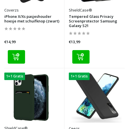
Coverzs
ShieldCase®
iPhone X/Xs pasjeshouder
Tempered Glass Privacy
hoesje met schuifknop (zwart)
Screenprotector Samsung
Galaxy S21
€14,99
€13,99
1+1 Gratis
1+1 Gratis
ShieldCase®
Ceezs