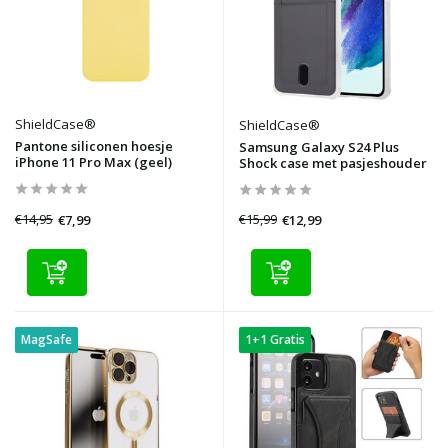
ShieldCase®
ShieldCase®
Pantone siliconen hoesje
Samsung Galaxy S24 Plus
iPhone 11 Pro Max (geel)
Shock case met pasjeshouder
€14,95
€15,99
€7,99
€12,99
MagSafe
1+1 Gratis