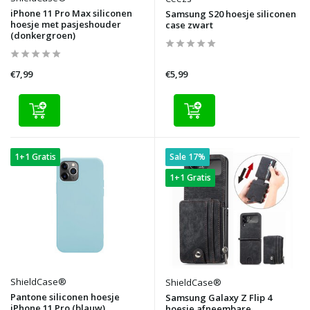
iPhone 11 Pro Max siliconen
Samsung S20 hoesje siliconen
hoesje met pasjeshouder
case zwart
(donkergroen)
€7,99
€5,99
1+1 Gratis
Sale 17%
1+1 Gratis
ShieldCase®
ShieldCase®
Pantone siliconen hoesje
Samsung Galaxy Z Flip 4
iPhone 11 Pro (blauw)
hoesje afneembare