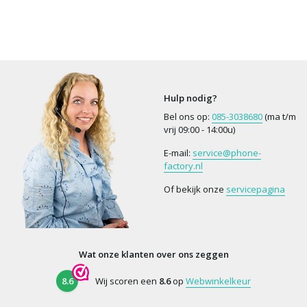
Hulp nodig?
Bel ons op:
085-3038680
(ma t/m
vrij 09:00 - 14:00u)
E-mail:
service@phone-
factory.nl
Of bekijk onze
servicepagina
Wat onze klanten over ons zeggen
8.6
Wij scoren een
8.6
op
Webwinkelkeur