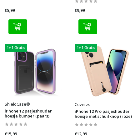
€5,99
€9,99
1+1 Gratis
1+1 Gratis
ShieldCase®
Coverzs
iPhone 12 pasjeshouder
iPhone 12 Pro pasjeshouder
hoesje bumper (paars)
hoesje met schuifknop (roze)
€15,99
€12,99