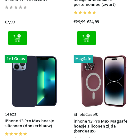
portemonnee (zwart)
€29,99
€24,99
€7,99
1+1 Gratis
MagSafe
Ceezs
ShieldCase®
iPhone 13 Pro Max hoesje
iPhone 13 Pro Max Magsafe
siliconen (donkerblauw)
hoesje siliconen zijde
(bordeaux)