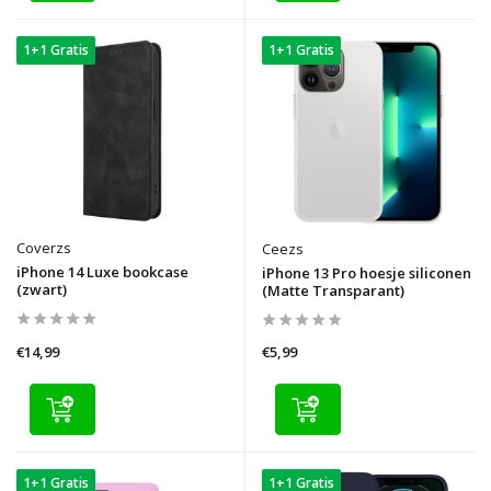
1+1 Gratis
1+1 Gratis
Coverzs
Ceezs
iPhone 14 Luxe bookcase
iPhone 13 Pro hoesje siliconen
(zwart)
(Matte Transparant)
€14,99
€5,99
1+1 Gratis
1+1 Gratis