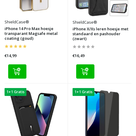
ShieldCase®
ShieldCase®
iPhone 14 Pro Max hoesje
iPhone X/Xs leren hoesje met
transparant Magsafe metal
standaard en pashouder
coating (goud)
(zwart)
€14,99
€16,49
1+1 Gratis
1+1 Gratis