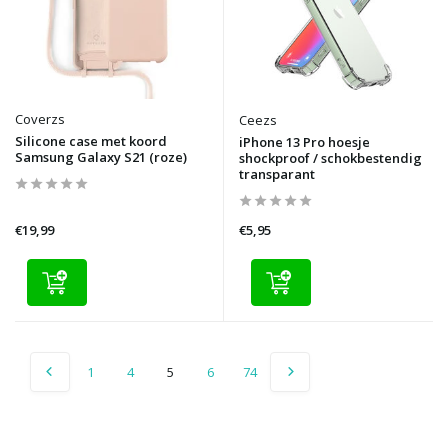
Coverzs
Ceezs
Silicone case met koord
iPhone 13 Pro hoesje
Samsung Galaxy S21 (roze)
shockproof / schokbestendig
transparant
€19,99
€5,95
1
4
5
6
74