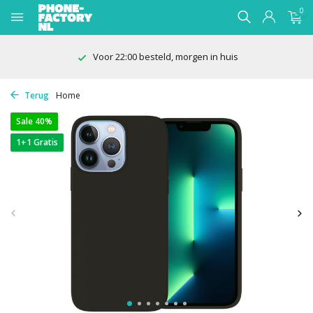
0
100 dagen bedenktijd
Terug
Home
Sale 40%
1+1 Gratis