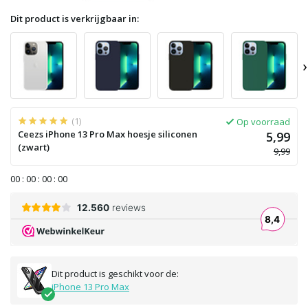
Dit product is verkrijgbaar in:
›
(1)
Op voorraad
Ceezs iPhone 13 Pro Max hoesje siliconen
5,99
(zwart)
9,99
0
0
:
0
0
:
0
0
:
0
0
Dit product is geschikt voor de:
iPhone 13 Pro Max