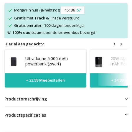
Morgen in huis? Je hebt nog:
1
5
:
3
6
:
5
6
Gratis
met
Track & Trace
verstuurd
Gratis
omruilen,
100 dagen
bedenktijd
100% duurzaam
door de
brievenbus
bezorgd
🍃
Hier al aan gedacht?
Ultradunne 5.000 mAh
20W MagSaf
powerbank (zwart)
mAh Power
+ 22.99 Meebestellen
+ 34.99 Me
Productomschrijving
Productspecificaties