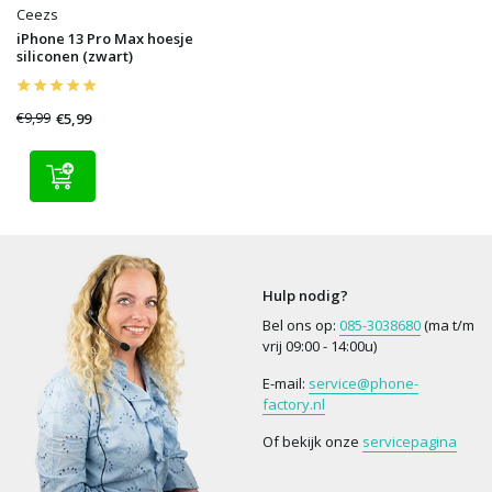
Ceezs
iPhone 13 Pro Max hoesje
siliconen (zwart)
€9,99
€5,99
Hulp nodig?
Bel ons op:
085-3038680
(ma t/m
vrij 09:00 - 14:00u)
E-mail:
service@phone-
factory.nl
Of bekijk onze
servicepagina