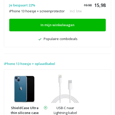
15,98
Je bespaart 22%
19.98
iPhone 13 hoesje + screenprotector
Incl. btw
In mijn winkelwagen
Populaire combideals
iPhone 13 hoesje + oplaadkabel
ShieldCase Ultra
USB-C naar
thin silicone case
Lightning kabel