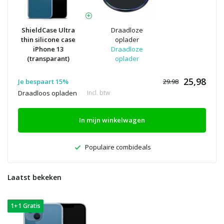
ShieldCase Ultra
Draadloze
thin silicone case
oplader
iPhone 13
Draadloze
(transparant)
oplader
25,98
Je bespaart 15%
29.98
Draadloos opladen
Incl. btw
In mijn winkelwagen
Populaire combideals
Laatst bekeken
1+1 Gratis