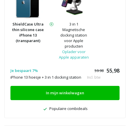
ShieldCase Ultra
3 in 1
thin silicone case
Magnetische
iPhone 13
docking station
(transparant)
voor Apple
producten
Oplader voor
Apple apparaten
55,98
Je bespaart 7%
59.98
iPhone 13 hoesje + 3 in 1 docking station
Incl. btw
In mijn winkelwagen
Populaire combideals