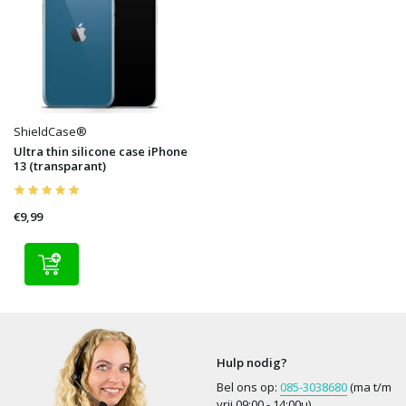
ShieldCase®
Ultra thin silicone case iPhone
13 (transparant)
€9,99
Hulp nodig?
Bel ons op:
085-3038680
(ma t/m
vrij 09:00 - 14:00u)