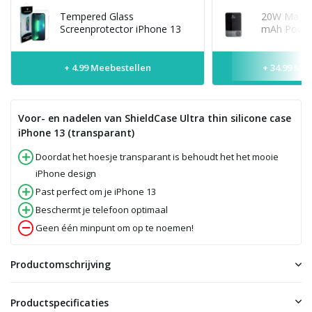
Tempered Glass
20W MagSaf
Screenprotector iPhone 13
mAh Power
+ 4.99 Meebestellen
+ 34.99 Me
Voor- en nadelen van ShieldCase Ultra thin silicone case
iPhone 13 (transparant)
Doordat het hoesje transparant is behoudt het het mooie
iPhone design
Past perfect om je iPhone 13
Beschermt je telefoon optimaal
Geen één minpunt om op te noemen!
Productomschrijving
Productspecificaties