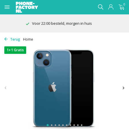
0
100 dagen bedenktijd
Terug
Home
1+1 Gratis