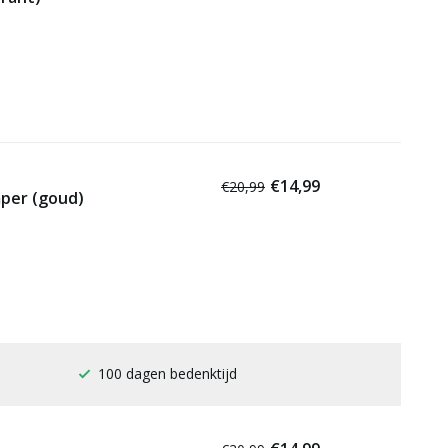
€14,99
€20,99
per (goud)
Gratis verzending