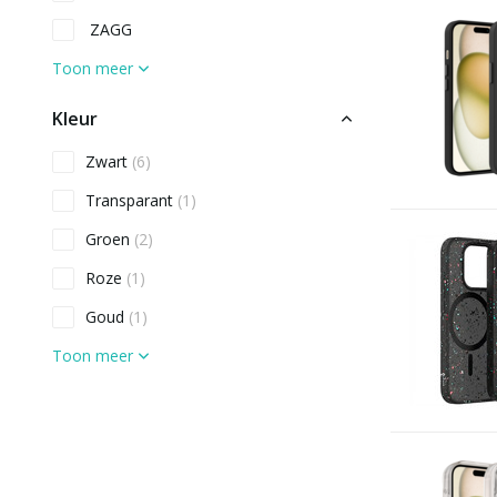
ZAGG
Toon meer
Kleur
Zwart
(6)
Transparant
(1)
Groen
(2)
Roze
(1)
Goud
(1)
Toon meer
Materiaal
Kunststof (hard)
(4)
Siliconen of TPU (zacht)
(8)