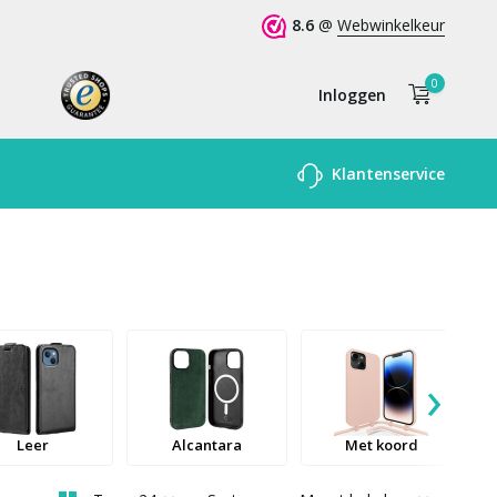
8.6
@
Webwinkelkeur
0
Inloggen
Account
Klantenservice
aanmaken
›
Leer
Alcantara
Met koord