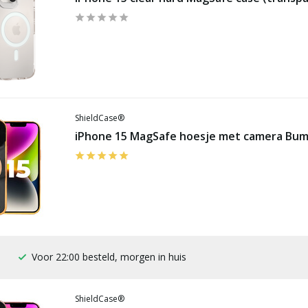
ShieldCase®
iPhone 15 MagSafe hoesje met camera Bum
100 dagen bedenktijd
ShieldCase®