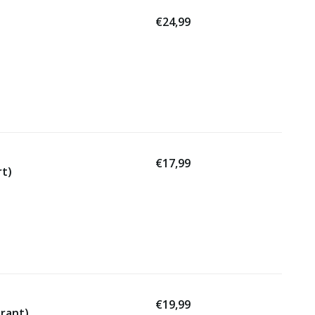
€24,99
€17,99
rt)
€19,99
arant)