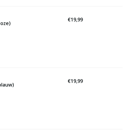
€19,99
roze)
€19,99
blauw)