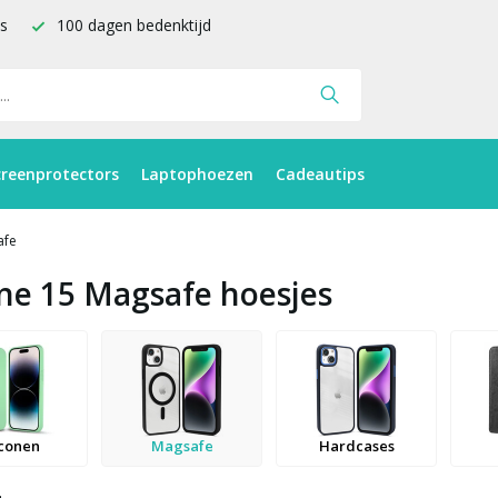
is
100 dagen bedenktijd
creenprotectors
Laptophoezen
Cadeautips
afe
ne 15 Magsafe hoesjes
iconen
Magsafe
Hardcases