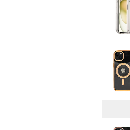
Alcantara
(6)
Type hoesje
Back Cover
(18)
Geschikt voor MagSafe
(16)
Voor 22:00 besteld, morgen in huis