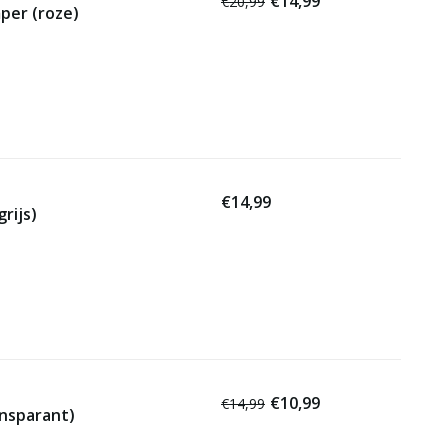
€14,99
€20,99
per (roze)
€14,99
rijs)
€10,99
€14,99
ansparant)