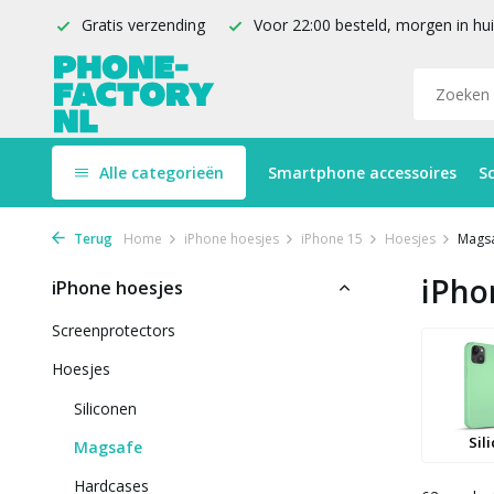
Gratis verzending
Voor 22:00 besteld, morgen in hu
Alle categorieën
Smartphone accessoires
S
Terug
Home
iPhone hoesjes
iPhone 15
Hoesjes
Mags
iPho
iPhone hoesjes
Screenprotectors
Hoesjes
Siliconen
Sil
Magsafe
Hardcases