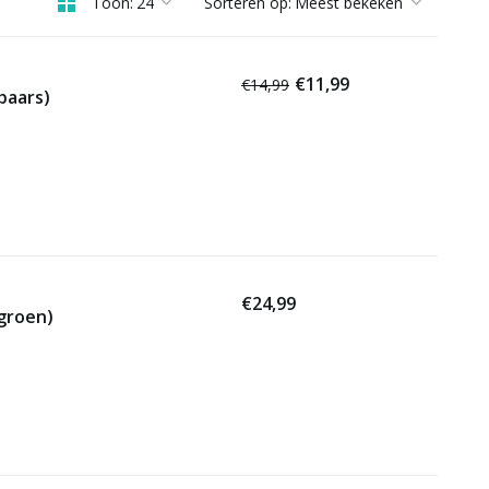
Toon:
Sorteren op:
€11,99
€14,99
paars)
€24,99
groen)