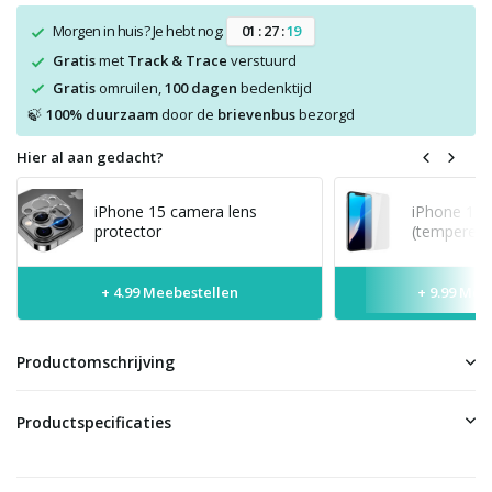
Morgen in huis? Je hebt nog:
0
1
:
2
7
:
1
9
Gratis
met
Track & Trace
verstuurd
Gratis
omruilen,
100 dagen
bedenktijd
100% duurzaam
door de
brievenbus
bezorgd
🍃
Hier al aan gedacht?
iPhone 15 camera lens
iPhone 15 
protector
(tempered 
+ 4.99 Meebestellen
+ 9.99 Mee
Productomschrijving
Productspecificaties