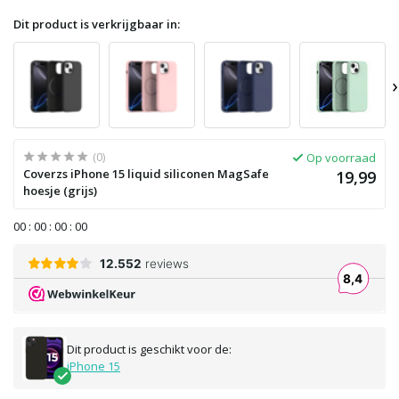
Dit product is verkrijgbaar in:
›
(0)
Op voorraad
Coverzs iPhone 15 liquid siliconen MagSafe
19,99
hoesje (grijs)
0
0
:
0
0
:
0
0
:
0
0
Dit product is geschikt voor de:
iPhone 15