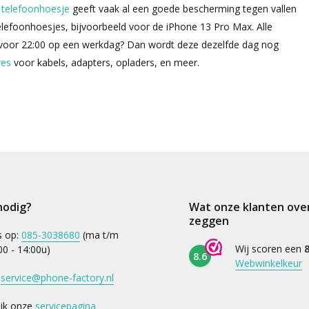
telefoonhoesje
geeft vaak al een goede bescherming tegen vallen
telefoonhoesjes, bijvoorbeeld voor de iPhone 13 Pro Max. Alle
g voor 22:00 op een werkdag? Dan wordt deze dezelfde dag nog
res
voor kabels, adapters, opladers, en meer.
nodig?
Wat onze klanten ove
zeggen
s op:
085-3038680
(ma t/m
Wij scoren een
8
:00 - 14:00u)
8.6
Webwinkelkeur
:
service@phone-factory.nl
ijk onze
servicepagina