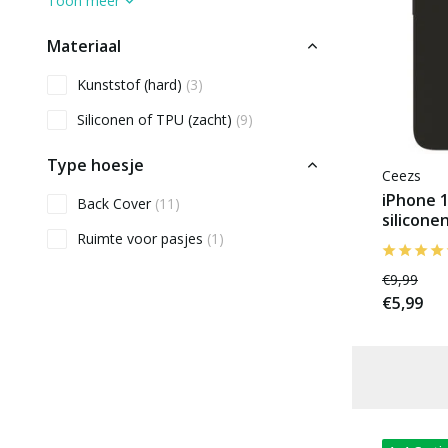
Toon meer
Materiaal
Kunststof (hard)
(3)
Siliconen of TPU (zacht)
(9)
Type hoesje
Ceezs
iPhone 
Back Cover
(11)
silicone
Ruimte voor pasjes
(1)
€9,99
€5,99
Gratis verzending