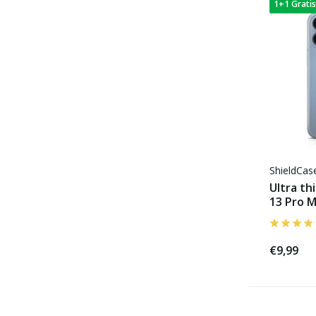
1+1 Gratis
ShieldCa
Ultra th
13 Pro M
€9,99