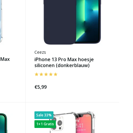
Ceezs
 Max
iPhone 13 Pro Max hoesje
siliconen (donkerblauw)
€5,99
Sale 33%
1+1 Gratis