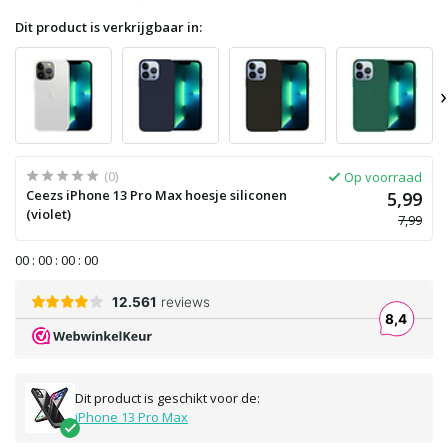
Dit product is verkrijgbaar in:
›
(0)
Op voorraad
Ceezs iPhone 13 Pro Max hoesje siliconen
5,99
(violet)
7,99
0
0
:
0
0
:
0
0
:
0
0
Dit product is geschikt voor de:
iPhone 13 Pro Max