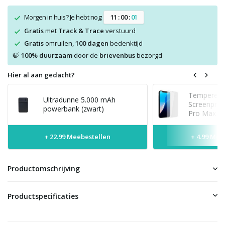
Morgen in huis? Je hebt nog:
1
1
:
0
0
:
0
0
Gratis
met
Track & Trace
verstuurd
Gratis
omruilen,
100 dagen
bedenktijd
100% duurzaam
door de
brievenbus
bezorgd
🍃
Hier al aan gedacht?
Tempered 
Ultradunne 5.000 mAh
Screenprot
powerbank (zwart)
Pro Max
+ 22.99 Meebestellen
+ 4.99 Mee
Productomschrijving
Productspecificaties