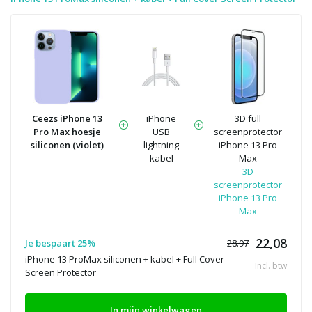
Ceezs iPhone 13
iPhone
3D full
Pro Max hoesje
USB
screenprotector
siliconen (violet)
lightning
iPhone 13 Pro
kabel
Max
3D
screenprotector
iPhone 13 Pro
Max
22,08
Je bespaart 25%
28.97
iPhone 13 ProMax siliconen + kabel + Full Cover
Incl. btw
Screen Protector
In mijn winkelwagen