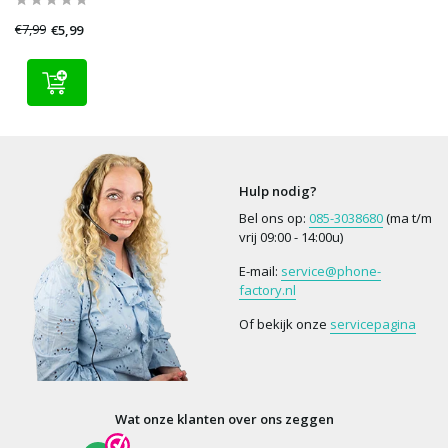
€7,99
€5,99
Hulp nodig?
Bel ons op:
085-3038680
(ma t/m
vrij 09:00 - 14:00u)
E-mail:
service@phone-
factory.nl
Of bekijk onze
servicepagina
Wat onze klanten over ons zeggen