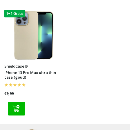
1+1 Gratis
ShieldCase®
iPhone 13 Pro Max ultra thin
case (goud)
€9,99