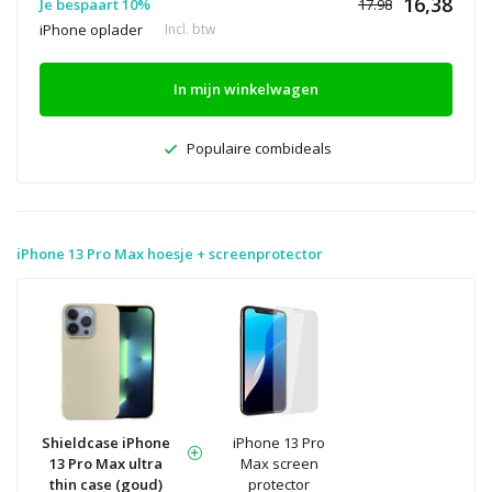
16,38
Je bespaart 10%
17.98
iPhone oplader
Incl. btw
In mijn winkelwagen
Populaire combideals
iPhone 13 Pro Max hoesje + screenprotector
Shieldcase iPhone
iPhone 13 Pro
13 Pro Max ultra
Max screen
thin case (goud)
protector