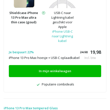
Shieldcase iPhone
USB-C naar
13 Pro Max ultra
Lightning kabel
thin case (goud)
geschikt voor
Apple
iPhone USB-C
naar Lightning
kabel
19,98
Je bespaart 22%
24.98
iPhone 13 Pro Max hoesje + USB-C oplaadkabel
Incl. btw
In mijn winkelwagen
Populaire combideals
iPhone 13 Pro Max tempered Glass