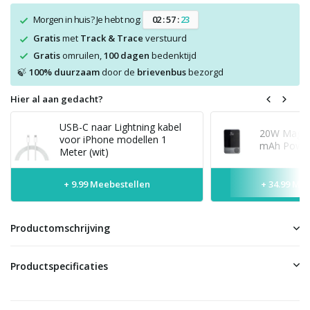
Morgen in huis? Je hebt nog:
0
2
:
5
7
:
2
2
Gratis
met
Track & Trace
verstuurd
Gratis
omruilen,
100 dagen
bedenktijd
100% duurzaam
door de
brievenbus
bezorgd
🍃
Hier al aan gedacht?
USB-C naar Lightning kabel
20W MagSaf
voor iPhone modellen 1
mAh Power
Meter (wit)
+ 9.99 Meebestellen
+ 34.99 Me
Productomschrijving
Productspecificaties