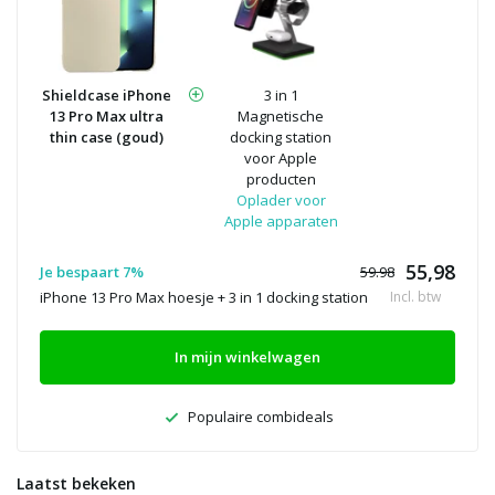
Shieldcase iPhone
3 in 1
13 Pro Max ultra
Magnetische
thin case (goud)
docking station
voor Apple
producten
Oplader voor
Apple apparaten
55,98
Je bespaart 7%
59.98
iPhone 13 Pro Max hoesje + 3 in 1 docking station
Incl. btw
In mijn winkelwagen
Populaire combideals
Laatst bekeken