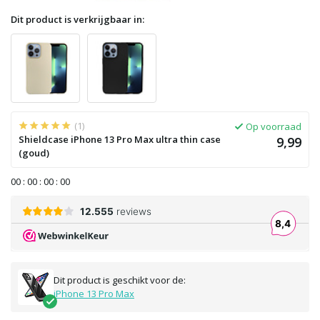
Dit product is verkrijgbaar in:
(1)
Op voorraad
Shieldcase iPhone 13 Pro Max ultra thin case
9,99
(goud)
0
0
:
0
0
:
0
0
:
0
0
Dit product is geschikt voor de:
iPhone 13 Pro Max