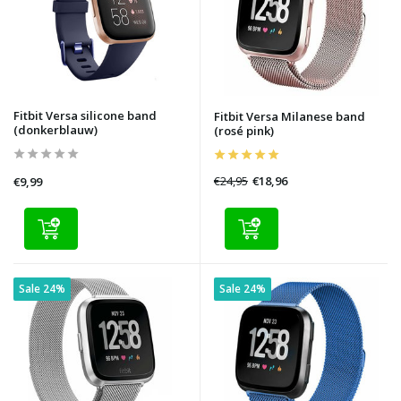
Fitbit Versa silicone band
Fitbit Versa Milanese band
(donkerblauw)
(rosé pink)
€24,95
€18,96
€9,99
Sale 24%
Sale 24%