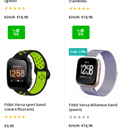
(goud)
(rainbow)
€24,95
€24,95
€18,96
€18,96
Sale 24%
Fitbit Versa sport band
Fitbit Versa Milanese band
(zwart/fluocent)
(paars)
€24,95
€18,96
€9,99