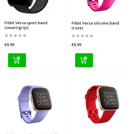
Fitbit Versa sport band
Fitbit Versa silicone band
(zwart/grijs)
(roze)
€9,99
€9,99