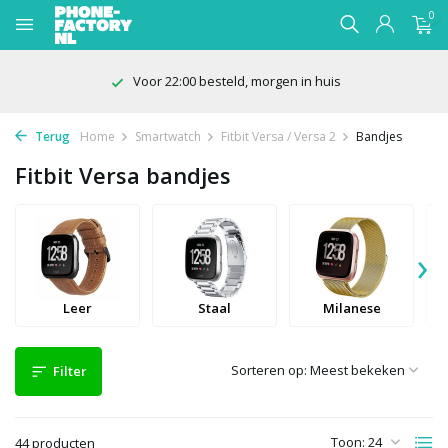
0
100 dagen bedenktijd
Terug
Home
Smartwatch
Fitbit Versa / Versa 2
Bandjes
Fitbit Versa bandjes
›
Leer
Staal
Milanese
Sorteren op:
Filter
Toon:
44 producten