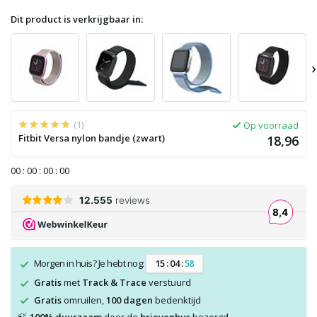
Dit product is verkrijgbaar in:
›
(1)
Op voorraad
Fitbit Versa nylon bandje (zwart)
18,96
0
0
:
0
0
:
0
0
:
0
0
Morgen in huis? Je hebt nog:
1
5
:
0
4
:
5
7
Gratis
met
Track & Trace
verstuurd
Gratis
omruilen,
100 dagen
bedenktijd
🍃