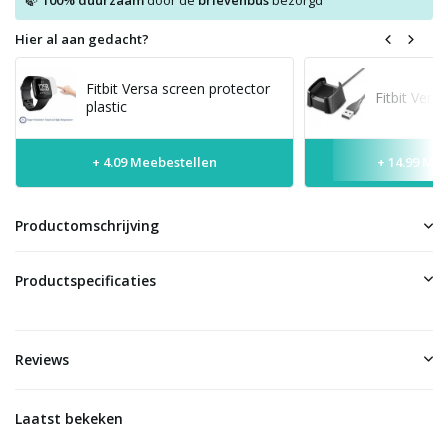
100% duurzaam
door de
brievenbus
bezorgd
Hier al aan gedacht?
Fitbit Versa screen protector
Fitbit Vers
plastic
+ 4.09 Meebestellen
+ 14.99 Me
Productomschrijving
Productspecificaties
Reviews
Laatst bekeken