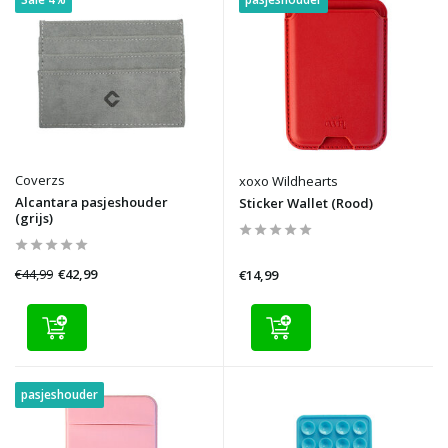
Coverzs
xoxo Wildhearts
Alcantara pasjeshouder
Sticker Wallet (Rood)
(grijs)
€44,99
€42,99
€14,99
pasjeshouder