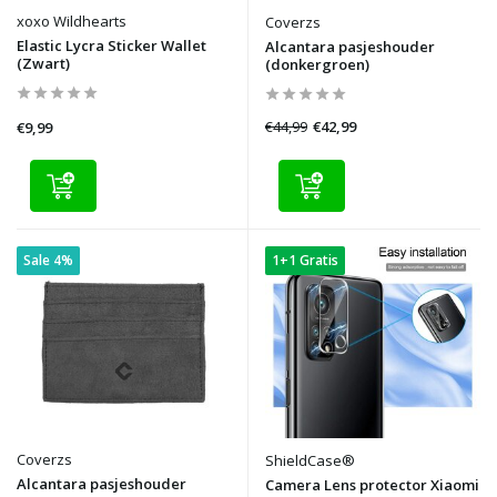
xoxo Wildhearts
Coverzs
Elastic Lycra Sticker Wallet
Alcantara pasjeshouder
(Zwart)
(donkergroen)
€44,99
€42,99
€9,99
Sale 4%
1+1 Gratis
Coverzs
ShieldCase®
Alcantara pasjeshouder
Camera Lens protector Xiaomi