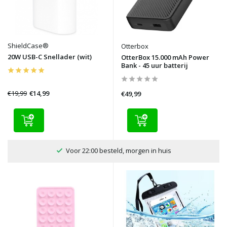
ShieldCase®
Otterbox
20W USB-C Snellader (wit)
OtterBox 15.000 mAh Power
Bank - 45 uur batterij
€19,99
€14,99
€49,99
100 dagen bedenktijd