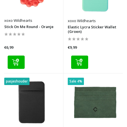
xoxo Wildhearts
xoxo Wildhearts
Stick On Me Round - Oranje
Elastic Lycra Sticker Wallet
(Groen)
€6,99
€9,99
pasjeshouder
Sale 4%