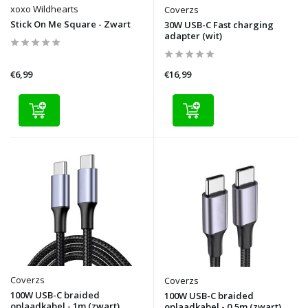
xoxo Wildhearts
Coverzs
Stick On Me Square - Zwart
30W USB-C Fast charging
adapter (wit)
€6,99
€16,99
Coverzs
Coverzs
100W USB-C braided
100W USB-C braided
oplaadkabel - 1m (zwart)
oplaadkabel - 0,5m (zwart)