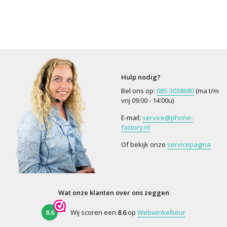
Hulp nodig?
Bel ons op:
085-3038680
(ma t/m
vrij 09:00 - 14:00u)
E-mail:
service@phone-
factory.nl
Of bekijk onze
servicepagina
Wat onze klanten over ons zeggen
8.6
Wij scoren een
8.6
op
Webwinkelkeur