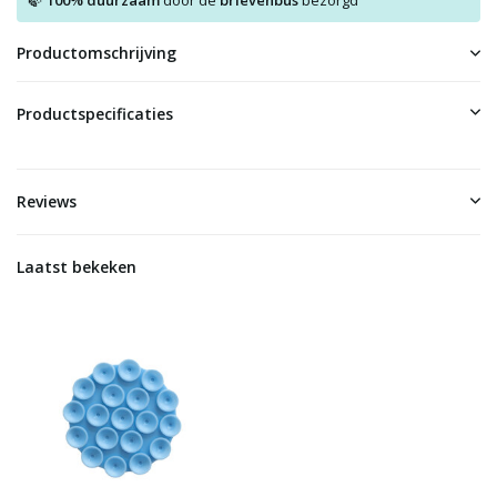
100% duurzaam
door de
brievenbus
bezorgd
Productomschrijving
Productspecificaties
Reviews
Laatst bekeken