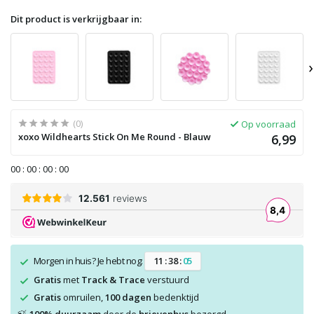
Dit product is verkrijgbaar in:
›
(0)
Op voorraad
xoxo Wildhearts Stick On Me Round - Blauw
6,99
0
0
:
0
0
:
0
0
:
0
0
Morgen in huis? Je hebt nog:
1
1
:
3
8
:
0
5
Gratis
met
Track & Trace
verstuurd
Gratis
omruilen,
100 dagen
bedenktijd
🍃