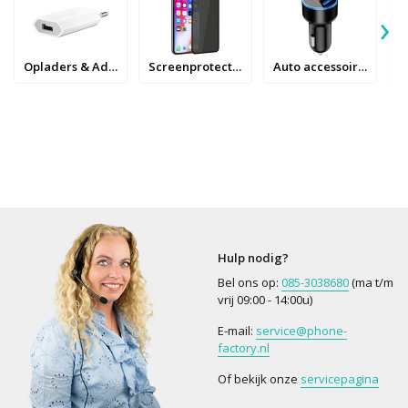
›
Opladers & Adapters
Screenprotectors
Auto accessoires
Hulp nodig?
Bel ons op:
085-3038680
(ma t/m
vrij 09:00 - 14:00u)
E-mail:
service@phone-
factory.nl
Of bekijk onze
servicepagina