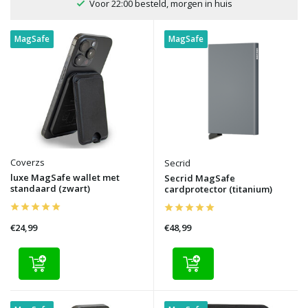
100 dagen bedenktijd
MagSafe
MagSafe
Coverzs
Secrid
luxe MagSafe wallet met
Secrid MagSafe
standaard (zwart)
cardprotector (titanium)
€24,99
€48,99