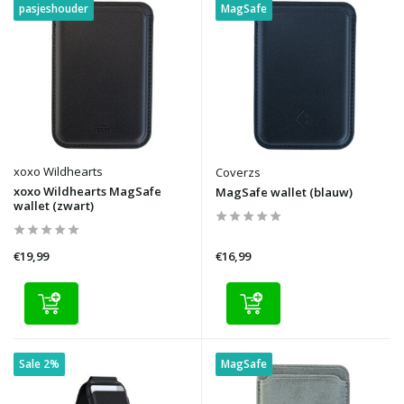
pasjeshouder
MagSafe
xoxo Wildhearts
Coverzs
xoxo Wildhearts MagSafe
MagSafe wallet (blauw)
wallet (zwart)
€19,99
€16,99
Sale 2%
MagSafe