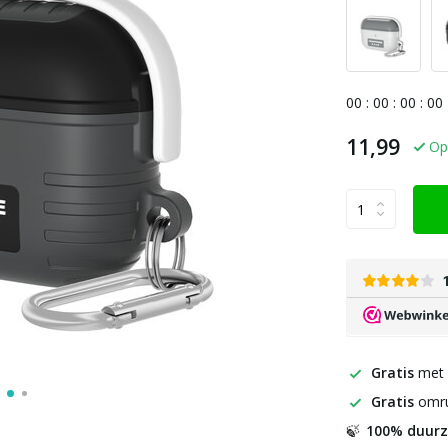
0
0
:
0
0
:
0
0
:
0
0
11,99
Op
Gratis
met
Gratis
omru
100% duur
🍃