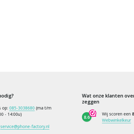
nodig?
Wat onze klanten ove
zeggen
s op:
085-3038680
(ma t/m
Wij scoren een
8
:00 - 14:00u)
8.6
Webwinkelkeur
:
service@phone-factory.nl