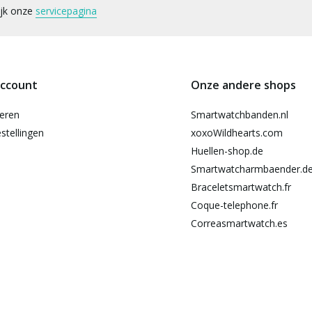
ijk onze
servicepagina
account
Onze andere shops
reren
Smartwatchbanden.nl
stellingen
xoxoWildhearts.com
Huellen-shop.de
Smartwatcharmbaender.d
Braceletsmartwatch.fr
Coque-telephone.fr
Correasmartwatch.es