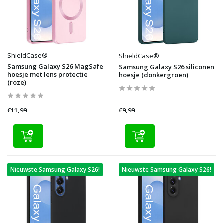
ShieldCase®
ShieldCase®
Samsung Galaxy S26 MagSafe
Samsung Galaxy S26 siliconen
hoesje met lens protectie
hoesje (donkergroen)
(roze)
€11,99
€9,99
Nieuwste Samsung Galaxy S26!
Nieuwste Samsung Galaxy S26!