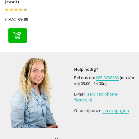
(zwart)
€14,95
€9,99
Hulp nodig?
Bel ons op:
085-3038680
(ma t/m
vrij 09:00 - 14:00u)
E-mail:
service@phone-
factory.nl
Of bekijk onze
servicepagina