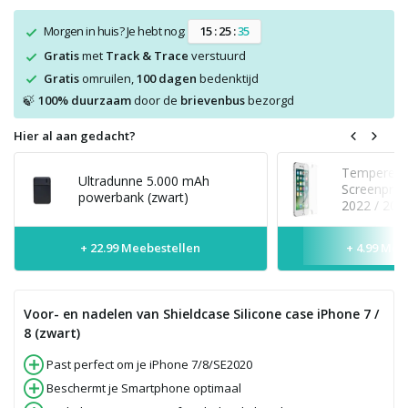
Morgen in huis? Je hebt nog:
1
5
:
2
5
:
3
5
Gratis
met
Track & Trace
verstuurd
Gratis
omruilen,
100 dagen
bedenktijd
100% duurzaam
door de
brievenbus
bezorgd
🍃
Hier al aan gedacht?
Tempered 
Ultradunne 5.000 mAh
Screenprot
powerbank (zwart)
2022 / 202
+ 22.99 Meebestellen
+ 4.99 Mee
Voor- en nadelen van Shieldcase Silicone case iPhone 7 /
8 (zwart)
Past perfect om je iPhone 7/8/SE2020
Beschermt je Smartphone optimaal