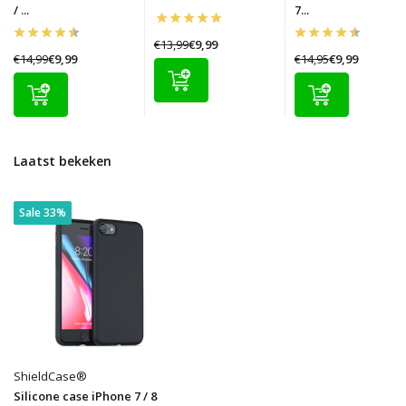
/ ...
7...
€13,99
€9,99
€14,99
€9,99
€14,95
€9,99
Laatst bekeken
Sale 33%
ShieldCase®
Silicone case iPhone 7 / 8