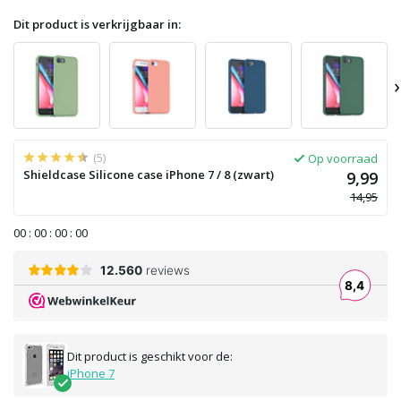
Dit product is verkrijgbaar in:
›
(5)
Op voorraad
Shieldcase Silicone case iPhone 7 / 8 (zwart)
9,99
14,95
0
0
:
0
0
:
0
0
:
0
0
Dit product is geschikt voor de:
iPhone 7