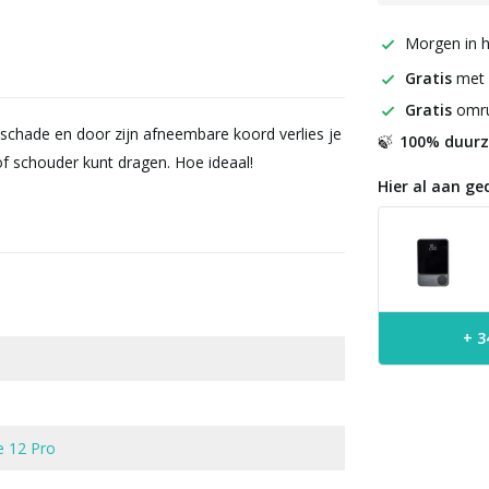
Morgen in h
Gratis
met
Gratis
omru
schade en door zijn afneembare koord verlies je
100% duur
🍃
f schouder kunt dragen. Hoe ideaal!
Hier al aan ge
+ 3
e 12 Pro