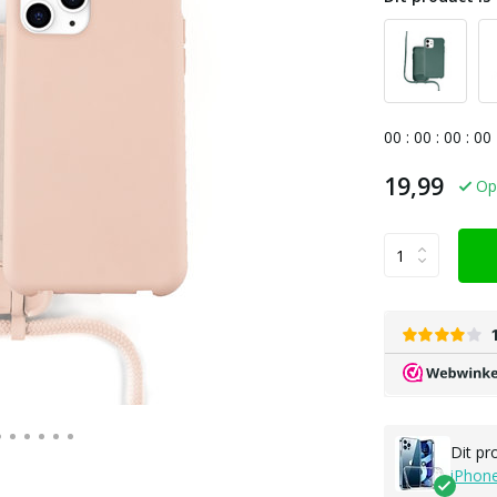
0
0
:
0
0
:
0
0
:
0
0
19,99
Op
Dit pr
iPhon