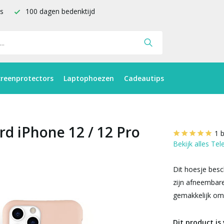
is
100 dagen bedenktijd
creenprotectors
Laptophoezen
Cadeautips
rd iPhone 12 / 12 Pro
1 
Bekijk alles Te
Dit hoesje besc
zijn afneembare
gemakkelijk om 
Dit product is 