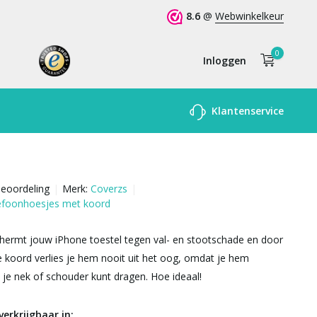
8.6
@
Webwinkelkeur
0
Inloggen
Account
Klantenservice
aanmaken
beoordeling
Merk:
Coverzs
lefoonhoesjes met koord
hermt jouw iPhone toestel tegen val- en stootschade en door
 koord verlies je hem nooit uit het oog, omdat je hem
je nek of schouder kunt dragen. Hoe ideaal!
verkrijgbaar in: