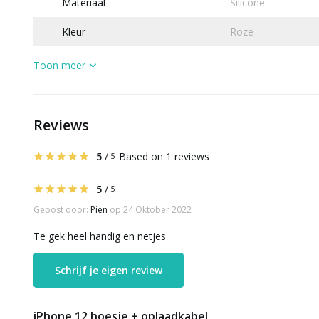
Materiaal
Silicone
Kleur
Roze
Toon meer
Reviews
5
/
Based on 1 reviews
5
5
/
5
Gepost door:
Pien
op 24 Oktober 2022
Te gek heel handig en netjes
Schrijf je eigen review
iPhone 12 hoesje + oplaadkabel