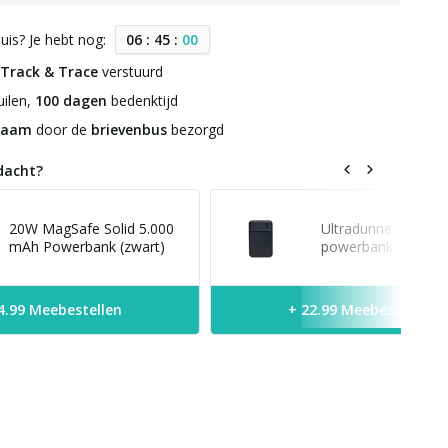
uis? Je hebt nog:
0
6
:
4
4
:
5
9
Track & Trace
verstuurd
ilen,
100 dagen
bedenktijd
zaam
door de
brievenbus
bezorgd
dacht?
20W MagSafe Solid 5.000
Ultradunne 5.000 
mAh Powerbank (zwart)
powerbank (zwart)
4.99 Meebestellen
+ 22.99 Meebestellen