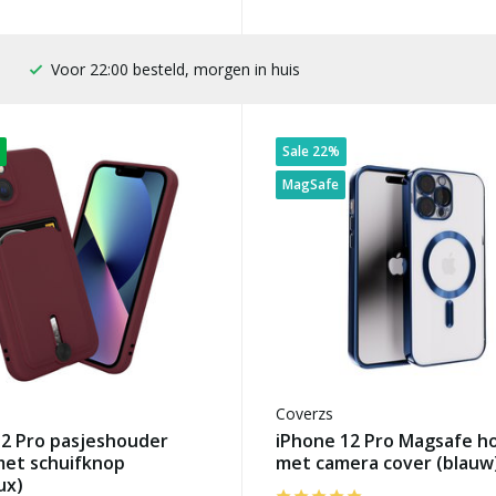
100 dagen bedenktijd
Sale 22%
MagSafe
Coverzs
12 Pro pasjeshouder
iPhone 12 Pro Magsafe h
met schuifknop
met camera cover (blauw
ux)