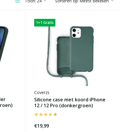
Toon:
Sorteren op:
1+1 Gratis
Coverzs
der
Silicone case met koord iPhone
groen)
12 / 12 Pro (donkergroen)
€19,99