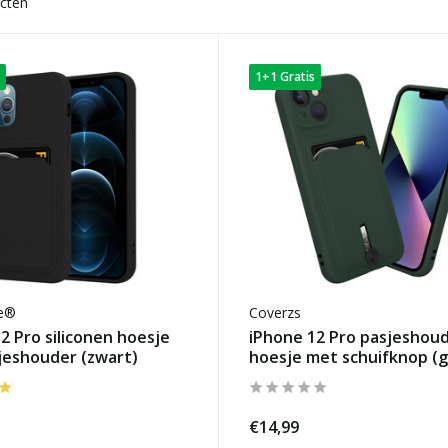
cten
1+1 Gratis
se®
Coverzs
2 Pro siliconen hoesje
iPhone 12 Pro pasjeshou
jeshouder (zwart)
hoesje met schuifknop (
€14,99