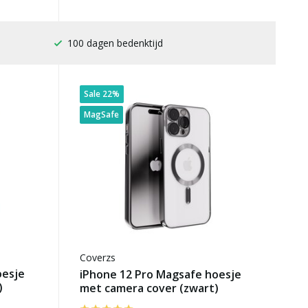
Gratis verzending
Sale 22%
MagSafe
Coverzs
oesje
iPhone 12 Pro Magsafe hoesje
)
met camera cover (zwart)