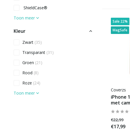
ShieldCase®
Toon meer
Sale 22%
MagSafe
Kleur
Zwart
(35)
Transparant
(31)
Groen
(21)
Rood
(8)
Roze
(24)
Coverzs
Toon meer
iPhone 
met cam
Materiaal
Kunststof (hard)
(38)
€22,99
€17,99
Siliconen of TPU (zacht)
(138)