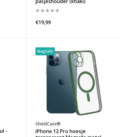
pasjeshouder (khaki)
€19,99
MagSafe
ShieldCase®
l -
iPhone 12 Pro hoesje