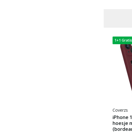
Leer of kunstleer
(19)
Voor 22:00 besteld, morgen in huis
Type hoesje
Back Cover
(164)
1+1 Gratis
Book Case
(10)
Telefoonhoesje met koord
(23)
Geschikt voor MagSafe
(20)
Ruimte voor pasjes
(37)
Coverzs
iPhone 
hoesje 
(bordea