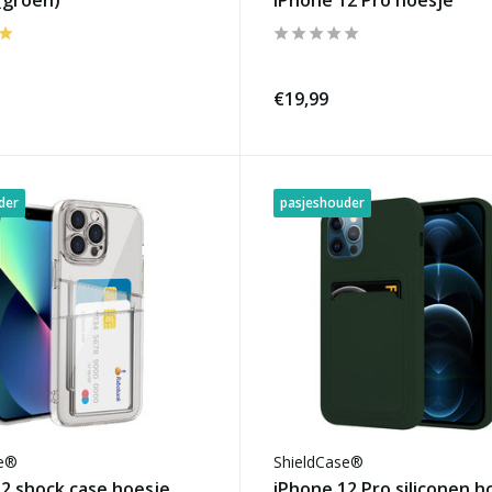
 (groen)
iPhone 12 Pro hoesje
€19,99
der
pasjeshouder
se®
ShieldCase®
2 shock case hoesje
iPhone 12 Pro siliconen h