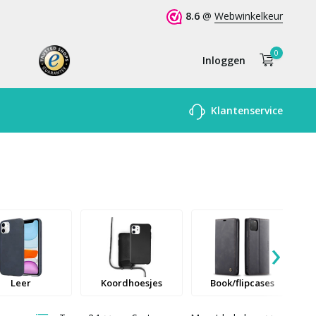
8.6
@
Webwinkelkeur
0
Inloggen
Account
Klantenservice
aanmaken
›
Leer
Koordhoesjes
Book/flipcases