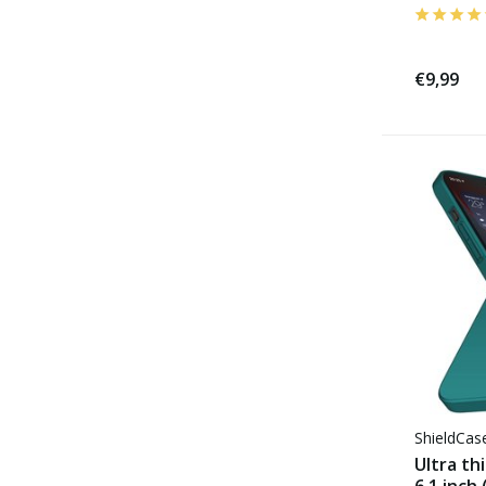
€9,99
ShieldCa
Ultra th