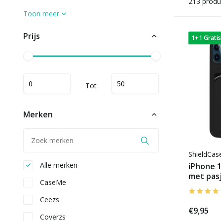
213 produ
Toon meer
Prijs
1+1 Gratis
Tot
Merken
ShieldCa
Alle merken
iPhone 1
met pas
CaseMe
Ceezs
€9,95
Coverzs