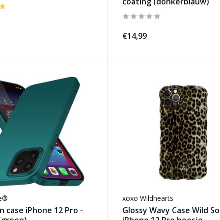
coating (donkerblauw)
€14,99
se®
xoxo Wildhearts
in case iPhone 12 Pro -
Glossy Wavy Case Wild Sou