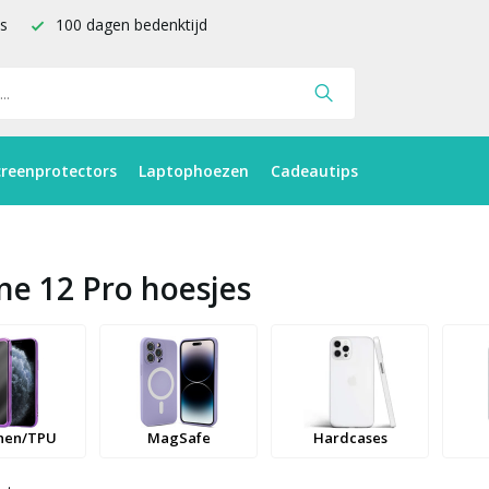
is
100 dagen bedenktijd
creenprotectors
Laptophoezen
Cadeautips
ne 12 Pro hoesjes
onen/TPU
MagSafe
Hardcases