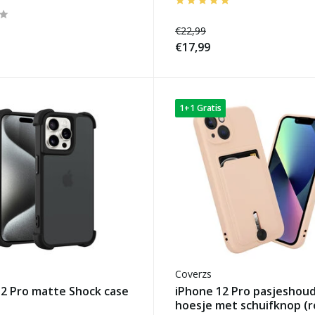
€22,99
€17,99
1+1 Gratis
Coverzs
12 Pro matte Shock case
iPhone 12 Pro pasjeshou
hoesje met schuifknop (r