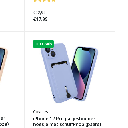
€22,99
€17,99
1+1 Gratis
Coverzs
der
iPhone 12 Pro pasjeshouder
oze)
hoesje met schuifknop (paars)