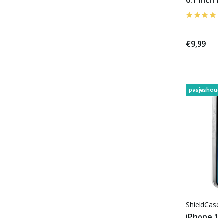
6.1 inch
€9,99
pasjeshou
ShieldCa
iPhone 1