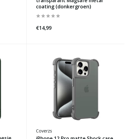
transparant Magsafe metal
coating (donkergroen)
€14,99
Coverzs
oesje
iPhone 12 Pro matte Shock case