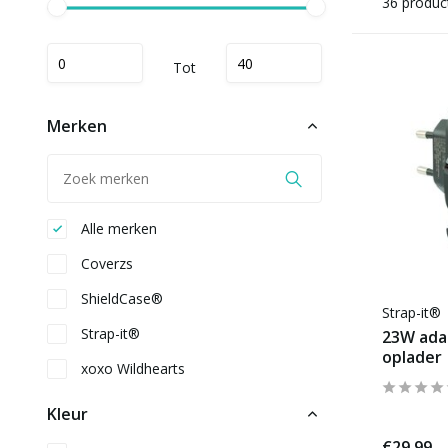
36 produc
Tot
Merken
Alle merken
Coverzs
ShieldCase®
Strap-it®
Strap-it®
23W ada
oplader
xoxo Wildhearts
Kleur
€29,99