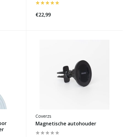
€22,99
Coverzs
oor
Magnetische autohouder
er