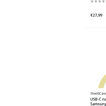
€27,99
ShieldCa
USB-C na
Samsung