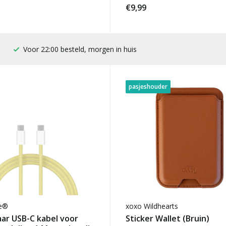
€9,99
100 dagen bedenktijd
pasjeshouder
se®
xoxo Wildhearts
ar USB-C kabel voor
Sticker Wallet (Bruin)