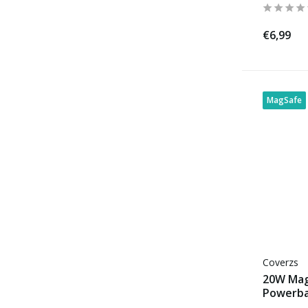
€6,99
MagSafe
Coverzs
20W Mag
Powerba