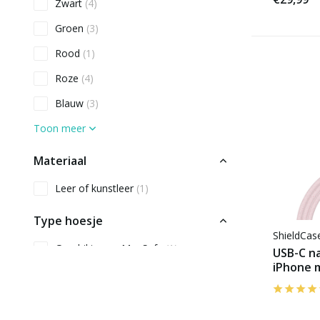
Zwart
(4)
Groen
(3)
Rood
(1)
Roze
(4)
Blauw
(3)
Toon meer
Materiaal
Leer of kunstleer
(1)
Type hoesje
ShieldCa
Geschikt voor MagSafe
(1)
USB-C na
iPhone m