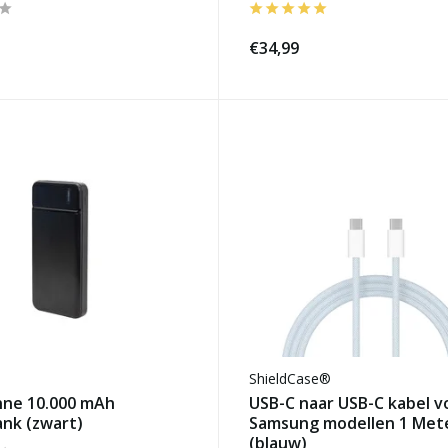
€34,99
ShieldCase®
nne 10.000 mAh
USB-C naar USB-C kabel v
nk (zwart)
Samsung modellen 1 Met
(blauw)