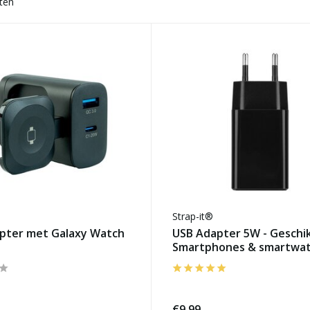
ten
Strap-it®
pter met Galaxy Watch
USB Adapter 5W - Geschi
Smartphones & smartwa
€9,99