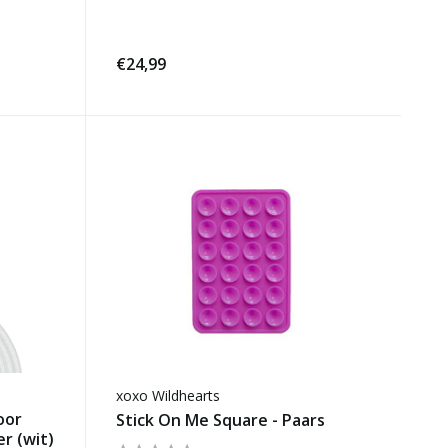
€24,99
xoxo Wildhearts
oor
Stick On Me Square - Paars
r (wit)