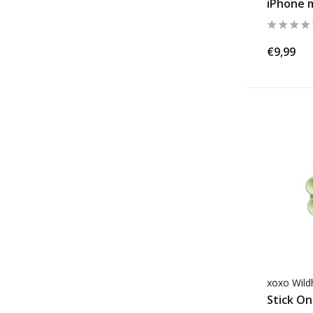
iPhone m
€9,99
xoxo Wild
Stick O