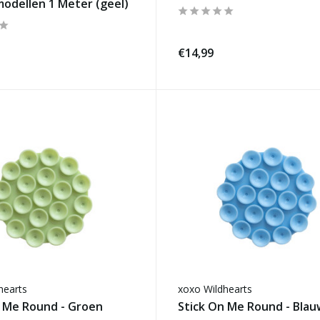
odellen 1 Meter (geel)
€14,99
hearts
xoxo Wildhearts
n Me Round - Groen
Stick On Me Round - Blau