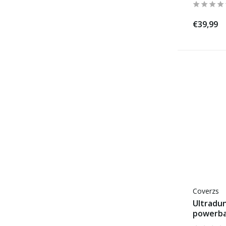
€39,99
Coverzs
Ultradu
powerba