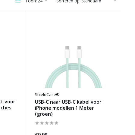
Toon:
Sorteren op:
ShieldCase®
kt voor
USB-C naar USB-C kabel voor
tches
iPhone modellen 1 Meter
(groen)
€9,99