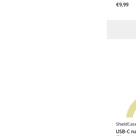
€9,99
Voor 22:00 besteld, morgen in huis
ShieldCa
USB-C na