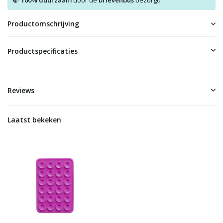
100% duurzaam
door de
brievenbus
bezorgd
Productomschrijving
Productspecificaties
Reviews
Laatst bekeken