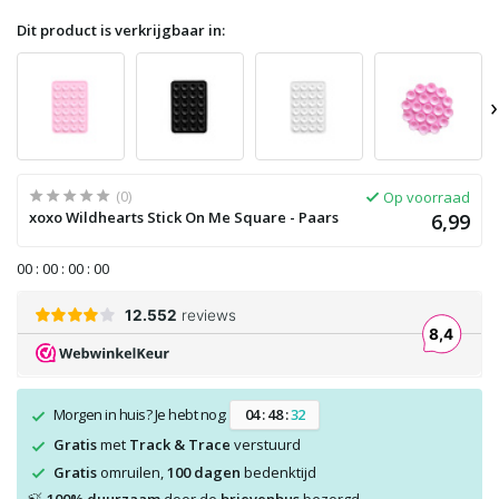
Dit product is verkrijgbaar in:
›
(0)
Op voorraad
xoxo Wildhearts Stick On Me Square - Paars
6,99
0
0
:
0
0
:
0
0
:
0
0
Morgen in huis? Je hebt nog:
0
4
:
4
8
:
3
2
Gratis
met
Track & Trace
verstuurd
Gratis
omruilen,
100 dagen
bedenktijd
🍃