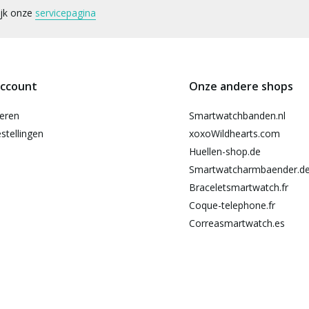
ijk onze
servicepagina
account
Onze andere shops
reren
Smartwatchbanden.nl
stellingen
xoxoWildhearts.com
Huellen-shop.de
Smartwatcharmbaender.d
Braceletsmartwatch.fr
Coque-telephone.fr
Correasmartwatch.es