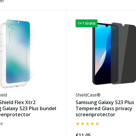
en
1+1 Gratis
ield
ShieldCase®
Shield Flex Xtr2
Samsung Galaxy S23 Plus
 Galaxy S23 Plus bundel
Tempered Glass privacy
eenprotector
screenprotector
€11,05