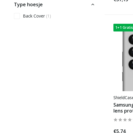
Type hoesje
Back Cover
(1)
1+1 Gratis
ShieldCa
Samsung
lens pro
€5,74