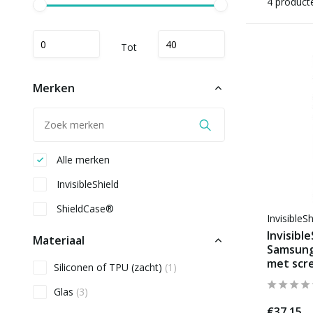
4 product
Tot
Merken
Alle merken
InvisibleShield
ShieldCase®
InvisibleSh
Invisible
Materiaal
Samsung
met scr
Siliconen of TPU (zacht)
(1)
Glas
(3)
€37,15