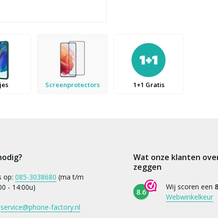
jes
Screenprotectors
1+1 Gratis
nodig?
Wat onze klanten ove
zeggen
s op:
085-3038680
(ma t/m
Wij scoren een
8
:00 - 14:00u)
8.6
Webwinkelkeur
:
service@phone-factory.nl