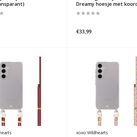
ansparant)
Dreamy hoesje met koord
€33,99
hearts
xoxo Wildhearts