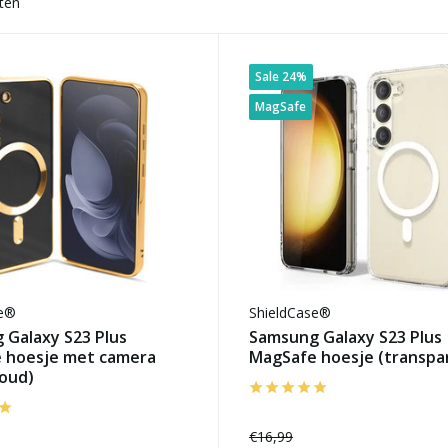
ten
Sale 24%
MagSafe
se®
ShieldCase®
 Galaxy S23 Plus
Samsung Galaxy S23 Plus
 hoesje met camera
MagSafe hoesje (transpa
goud)
€16,99