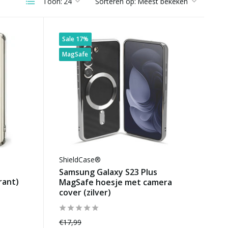
Toon:
Sorteren op:
Sale 17%
MagSafe
ShieldCase®
Samsung Galaxy S23 Plus
rant)
MagSafe hoesje met camera
cover (zilver)
€17,99