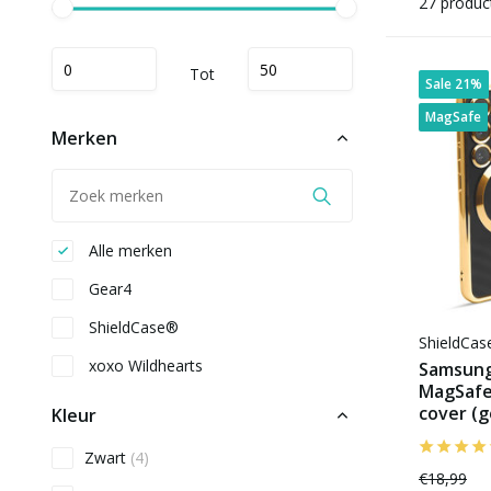
27 produc
Tot
Sale 21%
MagSafe
Merken
Alle merken
Gear4
ShieldCase®
ShieldCa
xoxo Wildhearts
Samsung
MagSafe
cover (
Kleur
Zwart
(4)
€18,99