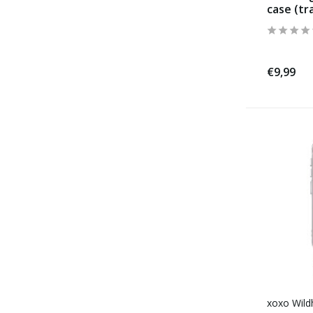
case (tr
€9,99
xoxo Wild