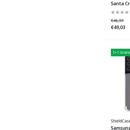
Santa Cr
€46,99
€49,03
1+1 Gratis
ShieldCa
Samsung