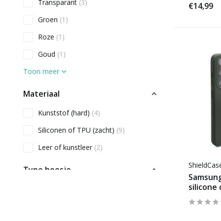
Transparant
(3)
€14,99
Groen
(1)
Roze
(1)
Goud
(1)
Toon meer
Materiaal
Kunststof (hard)
(4)
Siliconen of TPU (zacht)
(9)
Leer of kunstleer
(2)
ShieldCa
Type hoesje
Samsung
silicone
Back Cover
(13)
Book Case
(1)