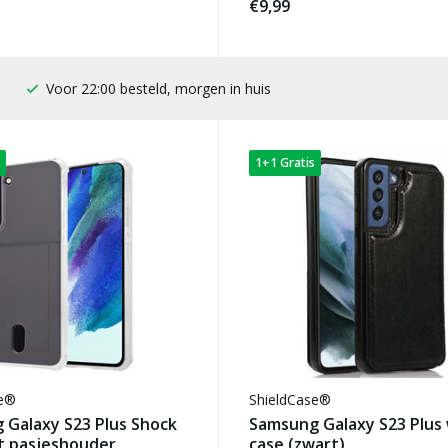
€9,99
100 dagen bedenktijd
1+1 Gratis
se®
ShieldCase®
 Galaxy S23 Plus Shock
Samsung Galaxy S23 Plus 
t pasjeshouder
case (zwart)