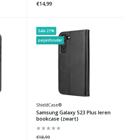
€14,99
Sale 21%
pasjeshouder
ShieldCase®
Samsung Galaxy S23 Plus leren
bookcase (zwart)
€18,99