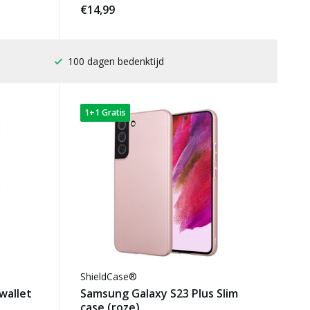
€14,99
Gratis verzending
1+1 Gratis
ShieldCase®
wallet
Samsung Galaxy S23 Plus Slim
case (roze)