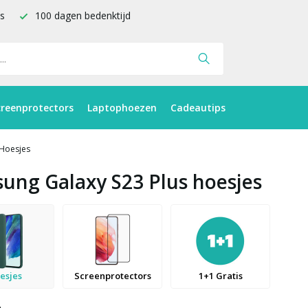
is
100 dagen bedenktijd
creenprotectors
Laptophoezen
Cadeautips
Hoesjes
ung Galaxy S23 Plus hoesjes
esjes
Screenprotectors
1+1 Gratis