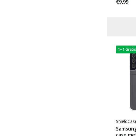
Geschikt voor MagSafe
(3)
€9,99
Ruimte voor pasjes
(2)
Voor 22:00 besteld, morgen in huis
1+1 Gratis
ShieldCa
Samsung
case me