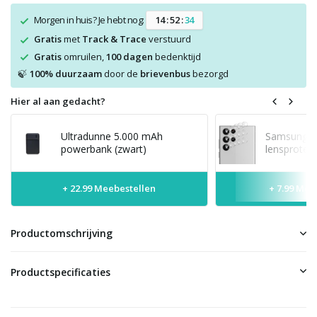
Morgen in huis? Je hebt nog:
1
4
:
5
2
:
3
3
Gratis
met
Track & Trace
verstuurd
Gratis
omruilen,
100 dagen
bedenktijd
100% duurzaam
door de
brievenbus
bezorgd
🍃
Hier al aan gedacht?
Ultradunne 5.000 mAh
Samsung Ga
powerbank (zwart)
lensprotec
+ 22.99 Meebestellen
+ 7.99 Mee
Productomschrijving
Productspecificaties