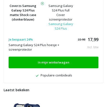
Coverzs Samsung
Samsung Galaxy
Galaxy S24 Plus
S24 Plus Full
matte Shock case
Cover
(donkerblauw)
screenprotector
Samsung Galaxy
S24 Plus
17,99
Je bespaart 24%
22.98
Samsung Galaxy S24 Plus hoesje +
Incl. btw
screenprotector
In mijn winkelwagen
Populaire combideals
Laatst bekeken