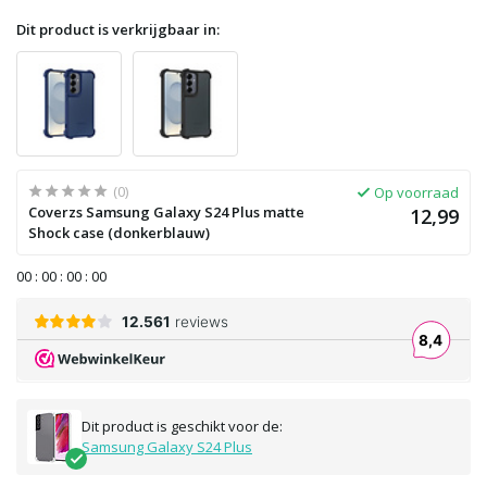
Dit product is verkrijgbaar in:
(0)
Op voorraad
Coverzs Samsung Galaxy S24 Plus matte
12,99
Shock case (donkerblauw)
0
0
:
0
0
:
0
0
:
0
0
Dit product is geschikt voor de:
Samsung Galaxy S24 Plus