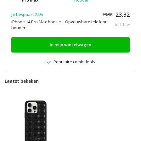
Pro Max
Houder
23,32
Je bespaart 24%
29.98
iPhone 14 Pro Max hoesje + Opvouwbare telefoon
Incl. btw
houder
In mijn winkelwagen
Populaire combideals
Laatst bekeken