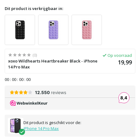
Dit product is verkrijgbaar in:
(0)
Op voorraad
xoxo Wildhearts Heartbreaker Black - iPhone
19,99
14 Pro Max
0
0
:
0
0
:
0
0
:
0
0
Dit product is geschikt voor de:
iPhone 14 Pro Max