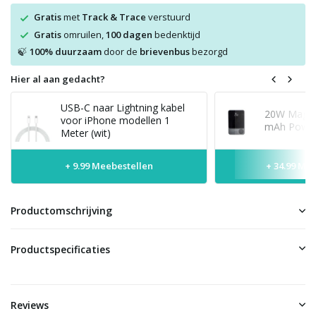
Gratis
met
Track & Trace
verstuurd
Gratis
omruilen,
100 dagen
bedenktijd
100% duurzaam
door de
brievenbus
bezorgd
🍃
Hier al aan gedacht?
USB-C naar Lightning kabel
20W MagSaf
voor iPhone modellen 1
mAh Power
Meter (wit)
+ 9.99 Meebestellen
+ 34.99 Me
Productomschrijving
Productspecificaties
Reviews