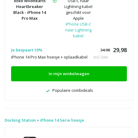
xoxo Wildhearts
USB-C naar
Heartbreaker
Lightning kabel
Black - iPhone 14
geschikt voor
Pro Max
Apple
iPhone USB-C
naar Lightning
kabel
29,98
Je bespaart 16%
34.98
iPhone 14 Pro Max hoesje + oplaadkabel
Incl. btw
In mijn winkelwagen
Populaire combideals
Docking Station + iPhone 14 Serie hoesje