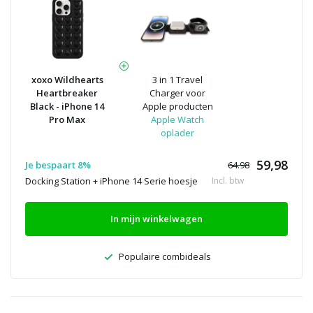
xoxo Wildhearts
3 in 1 Travel
Heartbreaker
Charger voor
Black - iPhone 14
Apple producten
Pro Max
Apple Watch
oplader
59,98
Je bespaart 8%
64.98
Docking Station + iPhone 14 Serie hoesje
Incl. btw
In mijn winkelwagen
Populaire combideals