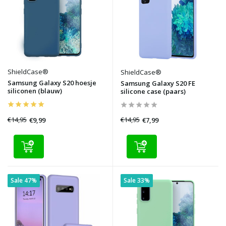
ShieldCase®
ShieldCase®
Samsung Galaxy S20 hoesje
Samsung Galaxy S20 FE
siliconen (blauw)
silicone case (paars)
€14,95
€14,95
€9,99
€7,99
Sale 47%
Sale 33%