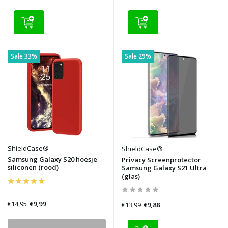
Sale 33%
Sale 29%
ShieldCase®
ShieldCase®
Samsung Galaxy S20 hoesje
Privacy Screenprotector
siliconen (rood)
Samsung Galaxy S21 Ultra
(glas)
€14,95
€9,99
€13,99
€9,88