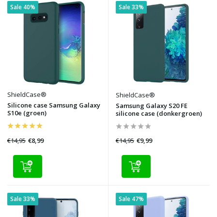
Sale 40%
Sale 33%
ShieldCase®
ShieldCase®
Silicone case Samsung Galaxy
Samsung Galaxy S20 FE
S10e (groen)
silicone case (donkergroen)
€14,95
€14,95
€8,99
€9,99
Sale 33%
Sale 47%