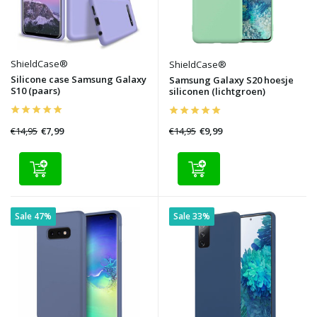
ShieldCase®
ShieldCase®
Silicone case Samsung Galaxy
Samsung Galaxy S20 hoesje
S10 (paars)
siliconen (lichtgroen)
€14,95
€14,95
€7,99
€9,99
Sale 47%
Sale 33%