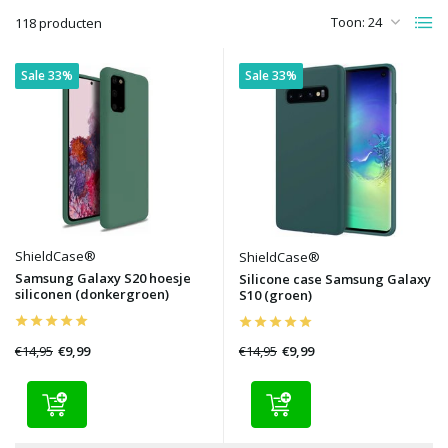
Toon:
118 producten
Sale 33%
Sale 33%
ShieldCase®
ShieldCase®
Samsung Galaxy S20 hoesje
Silicone case Samsung Galaxy
siliconen (donkergroen)
S10 (groen)
€14,95
€14,95
€9,99
€9,99