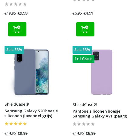
€19,95
€6,95
€9,99
€4,91
Sale 33%
Sale 53%
1+1 Gratis
ShieldCase®
ShieldCase®
Samsung Galaxy S20 hoesje
Pantone siliconen hoesje
siliconen (lavendel grijs)
Samsung Galaxy A71 (paars)
€14,95
€14,95
€9,99
€6,99