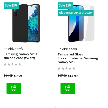
Sale 33%
Sale 22%
Glazen screenprotector
ShieldCase®
ShieldCase®
Samsung Galaxy S20 FE
Tempered Glass
silicone case (zwart)
Screenprotector Samsung
Galaxy S20
€14,95
€17,99
€9,99
€13,99