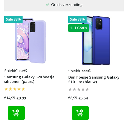
Voor 22:00 besteld, morgen in huis
Sale 33%
Sale 38%
1+1 Gratis
ShieldCase®
ShieldCase®
Samsung Galaxy S20 hoesje
Dun hoesje Samsung Galaxy
siliconen (paars)
S10 Lite (blauw)
€14,95
€8,95
€9,99
€5,54