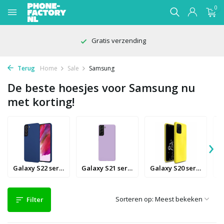
0
Voor 22:00 besteld, morgen in huis
Terug
Home
Sale
Samsung
De beste hoesjes voor Samsung nu
met korting!
›
Galaxy S22 series
Galaxy S21 series
Galaxy S20 series
Sorteren op:
Filter