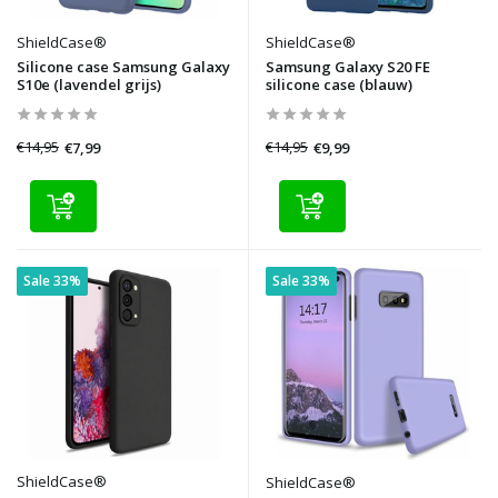
ShieldCase®
ShieldCase®
Silicone case Samsung Galaxy
Samsung Galaxy S20 FE
S10e (lavendel grijs)
silicone case (blauw)
€14,95
€14,95
€7,99
€9,99
Sale 33%
Sale 33%
ShieldCase®
ShieldCase®