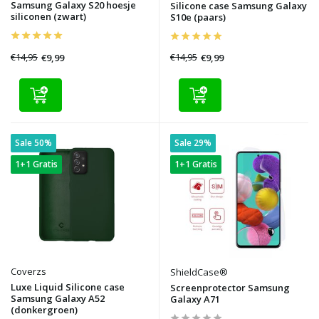
Samsung Galaxy S20 hoesje
Silicone case Samsung Galaxy
siliconen (zwart)
S10e (paars)
€14,95
€14,95
€9,99
€9,99
Sale 50%
Sale 29%
1+1 Gratis
1+1 Gratis
Coverzs
ShieldCase®
Luxe Liquid Silicone case
Screenprotector Samsung
Samsung Galaxy A52
Galaxy A71
(donkergroen)