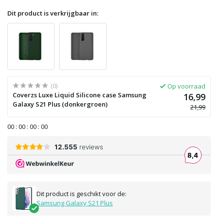
Dit product is verkrijgbaar in:
(0)
Op voorraad
Coverzs Luxe Liquid Silicone case Samsung
16,99
Galaxy S21 Plus (donkergroen)
21,99
0
0
:
0
0
:
0
0
:
0
0
Dit product is geschikt voor de:
Samsung Galaxy S21 Plus