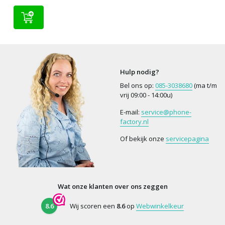
Hulp nodig?
Bel ons op:
085-3038680
(ma t/m
vrij 09:00 - 14:00u)
E-mail:
service@phone-
factory.nl
Of bekijk onze
servicepagina
Wat onze klanten over ons zeggen
8.6
Wij scoren een
8.6
op
Webwinkelkeur