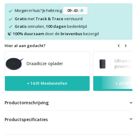
Morgen in huis? Je hebt nog:
0
9
:
4
3
:
4
1
Gratis
met
Track & Trace
verstuurd
Gratis
omruilen,
100 dagen
bedenktijd
100% duurzaam
door de
brievenbus
bezorgd
🍃
Hier al aan gedacht?
Ultradunne
Draadloze oplader
powerbank 
+ 14.01 Meebestellen
+ 22.99 Me
Productomschrijving
Productspecificaties