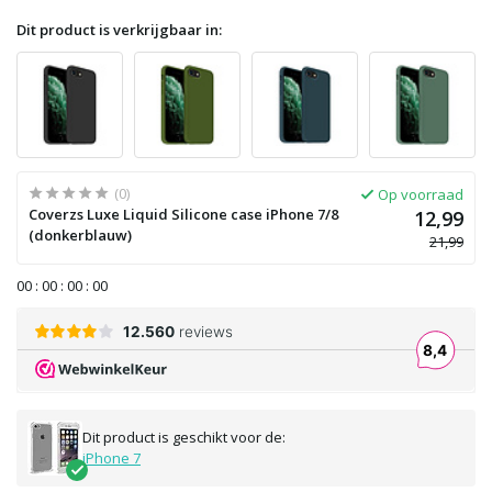
Dit product is verkrijgbaar in:
(0)
Op voorraad
Coverzs Luxe Liquid Silicone case iPhone 7/8
12,99
(donkerblauw)
21,99
0
0
:
0
0
:
0
0
:
0
0
Dit product is geschikt voor de:
iPhone 7