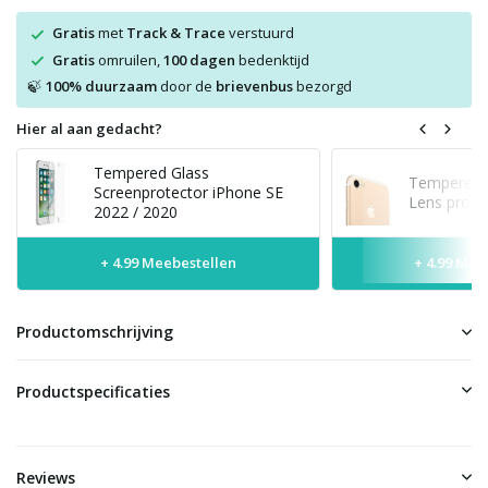
Gratis
met
Track & Trace
verstuurd
Gratis
omruilen,
100 dagen
bedenktijd
100% duurzaam
door de
brievenbus
bezorgd
🍃
Hier al aan gedacht?
Tempered Glass
Tempered 
Screenprotector iPhone SE
Lens protec
2022 / 2020
+ 4.99 Meebestellen
+ 4.99 Mee
Productomschrijving
Productspecificaties
Reviews