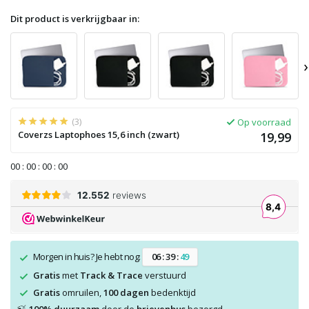
Dit product is verkrijgbaar in:
›
(3)
Op voorraad
Coverzs Laptophoes 15,6 inch (zwart)
19,99
0
0
:
0
0
:
0
0
:
0
0
Morgen in huis? Je hebt nog:
0
6
:
3
9
:
4
9
Gratis
met
Track & Trace
verstuurd
Gratis
omruilen,
100 dagen
bedenktijd
🍃