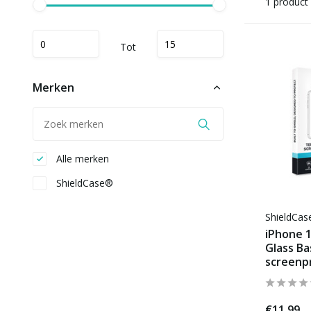
1 product
Tot
Merken
Alle merken
ShieldCase®
ShieldCa
iPhone 
Glass Ba
screenpr
€11,99