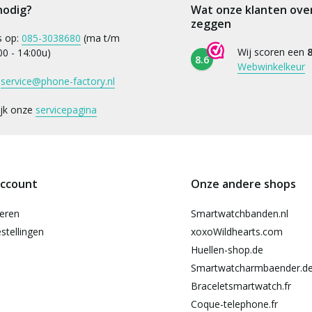
nodig?
Wat onze klanten ove
zeggen
s op:
085-3038680
(ma t/m
Wij scoren een
8
:00 - 14:00u)
8.6
Webwinkelkeur
:
service@phone-factory.nl
ijk onze
servicepagina
account
Onze andere shops
reren
Smartwatchbanden.nl
stellingen
xoxoWildhearts.com
Huellen-shop.de
Smartwatcharmbaender.d
Braceletsmartwatch.fr
Coque-telephone.fr