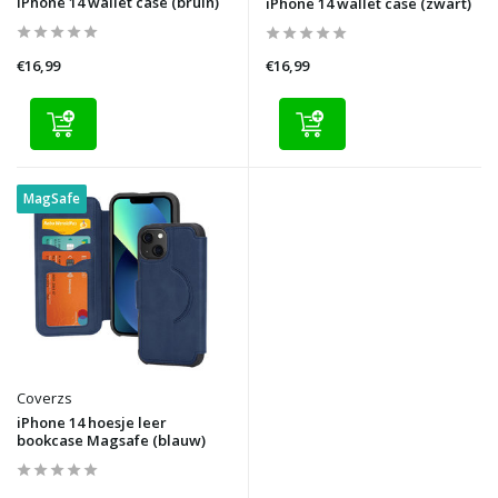
iPhone 14 wallet case (bruin)
iPhone 14 wallet case (zwart)
€16,99
€16,99
MagSafe
Coverzs
iPhone 14 hoesje leer
bookcase Magsafe (blauw)