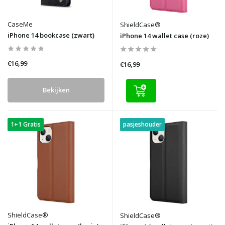
CaseMe
ShieldCase®
iPhone 14 bookcase (zwart)
iPhone 14 wallet case (roze)
€16,99
€16,99
Bekijken
1+1 Gratis
pasjeshouder
ShieldCase®
ShieldCase®