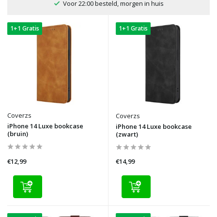
100 dagen bedenktijd
1+1 Gratis
1+1 Gratis
Coverzs
Coverzs
iPhone 14 Luxe bookcase
iPhone 14 Luxe bookcase
(bruin)
(zwart)
€12,99
€14,99