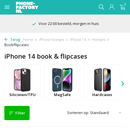
0
100 dagen bedenktijd
Terug
Home
iPhone hoesjes
iPhone 14
Hoesjes
Book/flipcases
iPhone 14 book & flipcases
›
Siliconen/TPU
MagSafe
Hardcases
Sorteren op:
Filter