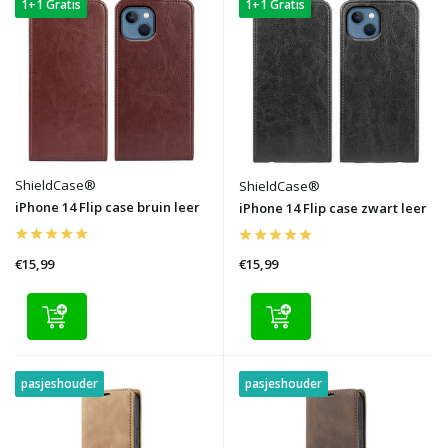
1+1 Gratis
1+1 Gratis
ShieldCase®
ShieldCase®
iPhone 14 Flip case bruin leer
iPhone 14 Flip case zwart leer
€15,99
€15,99
pasjeshouder
pasjeshouder