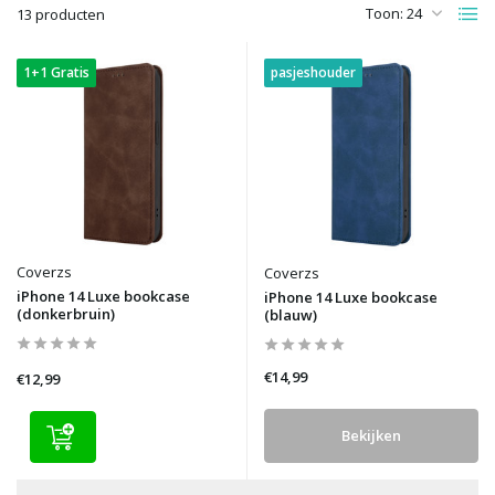
Toon:
13 producten
1+1 Gratis
pasjeshouder
Coverzs
Coverzs
iPhone 14 Luxe bookcase
iPhone 14 Luxe bookcase
(donkerbruin)
(blauw)
€14,99
€12,99
Bekijken