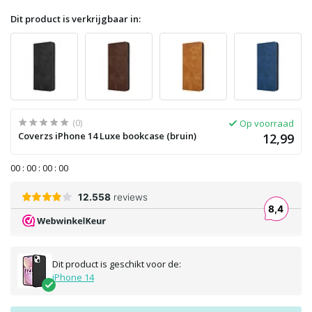
Dit product is verkrijgbaar in:
(0)
Op voorraad
Coverzs iPhone 14 Luxe bookcase (bruin)
12,99
0
0
:
0
0
:
0
0
:
0
0
Dit product is geschikt voor de:
iPhone 14