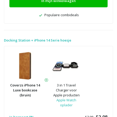
In mijn winkelwagen
Populaire combideals
Docking Station + iPhone 14 Serie hoesje
Coverzs iPhone 14
3 in 1 Travel
Luxe bookcase
Charger voor
(bruin)
Apple producten
Apple Watch
oplader
52,98
Je bespaart 9%
57.98