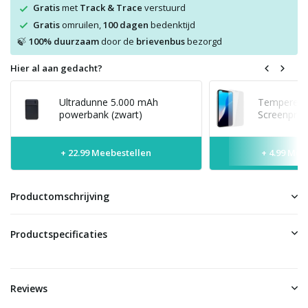
Gratis
met
Track & Trace
verstuurd
Gratis
omruilen,
100 dagen
bedenktijd
100% duurzaam
door de
brievenbus
bezorgd
🍃
Hier al aan gedacht?
Ultradunne 5.000 mAh
Tempered 
powerbank (zwart)
Screenprot
+ 22.99 Meebestellen
+ 4.99 Mee
Productomschrijving
Productspecificaties
Reviews