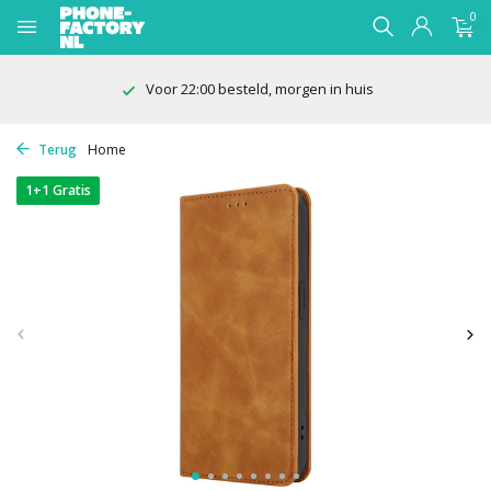
0
100 dagen bedenktijd
Terug
Home
1+1 Gratis