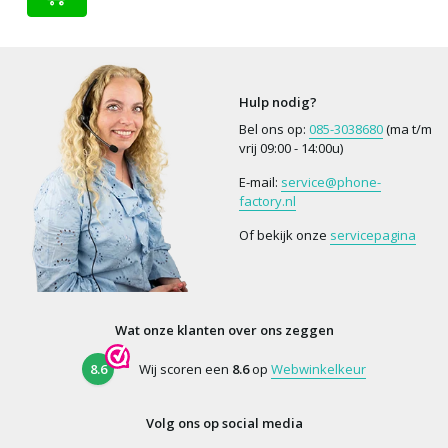
Hulp nodig?
Bel ons op:
085-3038680
(ma t/m
vrij 09:00 - 14:00u)
E-mail:
service@phone-
factory.nl
Of bekijk onze
servicepagina
Wat onze klanten over ons zeggen
8.6
Wij scoren een
8.6
op
Webwinkelkeur
Volg ons op social media