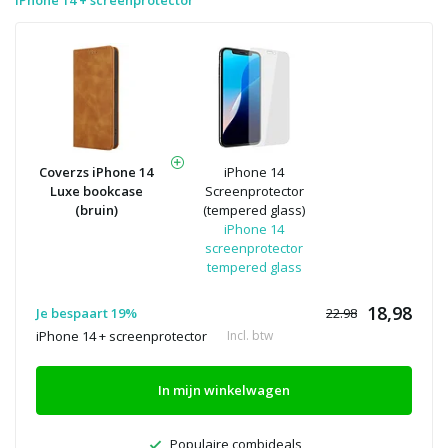
Coverzs iPhone 14
iPhone 14
Luxe bookcase
Screenprotector
(bruin)
(tempered glass)
iPhone 14
screenprotector
tempered glass
18,98
Je bespaart 19%
22.98
iPhone 14 + screenprotector
Incl. btw
In mijn winkelwagen
Populaire combideals