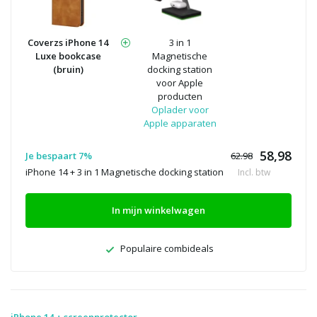
Coverzs iPhone 14
3 in 1
Luxe bookcase
Magnetische
(bruin)
docking station
voor Apple
producten
Oplader voor
Apple apparaten
58,98
Je bespaart 7%
62.98
iPhone 14 + 3 in 1 Magnetische docking station
Incl. btw
In mijn winkelwagen
Populaire combideals
iPhone 14 + screenprotector