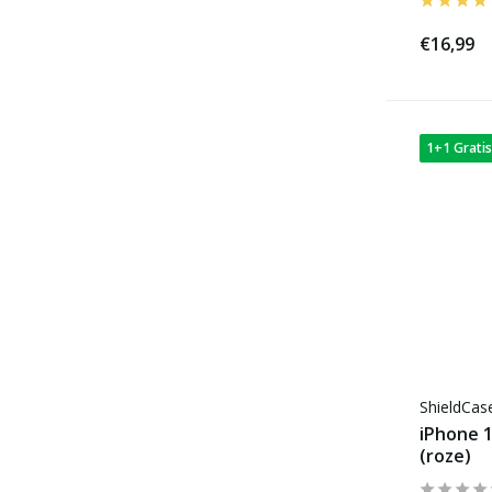
€16,99
1+1 Gratis
ShieldCa
iPhone 1
(roze)