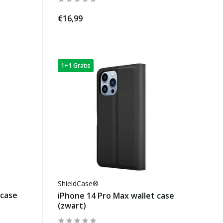
€16,99
1+1 Gratis
ShieldCase®
 case
iPhone 14 Pro Max wallet case
(zwart)