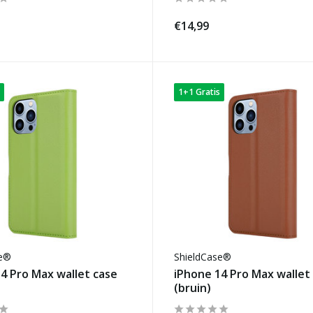
€14,99
1+1 Gratis
se®
ShieldCase®
4 Pro Max wallet case
iPhone 14 Pro Max wallet
(bruin)