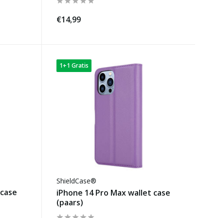
€14,99
1+1 Gratis
ShieldCase®
 case
iPhone 14 Pro Max wallet case
(paars)