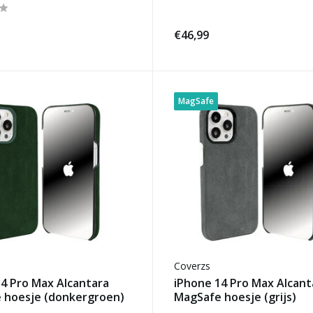
€46,99
MagSafe
Coverzs
4 Pro Max Alcantara
iPhone 14 Pro Max Alcant
 hoesje (donkergroen)
MagSafe hoesje (grijs)