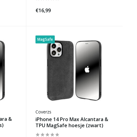
€16,99
MagSafe
Coverzs
ara &
iPhone 14 Pro Max Alcantara &
s)
TPU MagSafe hoesje (zwart)