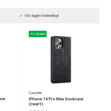
Gratis verzending
1+1 Gratis
CaseMe
ase
iPhone 14 Pro Max bookcase
(zwart)