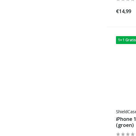
€14,99
1+1 Gratis
ShieldCa
iPhone 1
(groen)