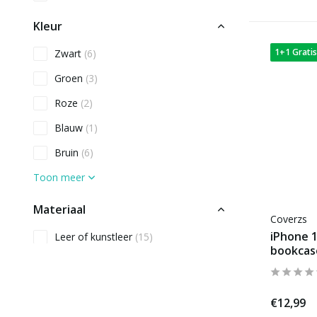
Kleur
1+1 Gratis
Zwart
(6)
Groen
(3)
Roze
(2)
Blauw
(1)
Bruin
(6)
Toon meer
Materiaal
Coverzs
iPhone 
Leer of kunstleer
(15)
bookcas
Alcantara
(6)
Type hoesje
€12,99