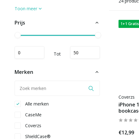
24 produc
Toon meer
Prijs
1+1 Gratis
Tot
Merken
Coverzs
Alle merken
iPhone 
bookcas
CaseMe
Coverzs
€12,99
ShieldCase®