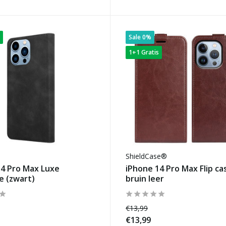
Sale 0%
1+1 Gratis
ShieldCase®
14 Pro Max Luxe
iPhone 14 Pro Max Flip ca
e (zwart)
bruin leer
€13,99
€13,99