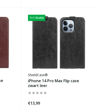
1+1 Gratis
ShieldCase®
se
iPhone 14 Pro Max Flip case
zwart leer
€13,99