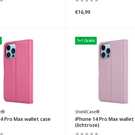
€16,99
1+1 Gratis
se®
ShieldCase®
4 Pro Max wallet case
iPhone 14 Pro Max wallet
(lichtroze)