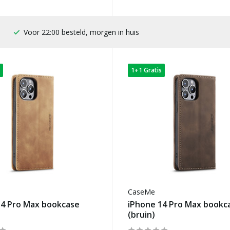
100 dagen bedenktijd
1+1 Gratis
CaseMe
14 Pro Max bookcase
iPhone 14 Pro Max bookc
(bruin)