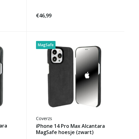
€46,99
MagSafe
Coverzs
ara
iPhone 14 Pro Max Alcantara
MagSafe hoesje (zwart)