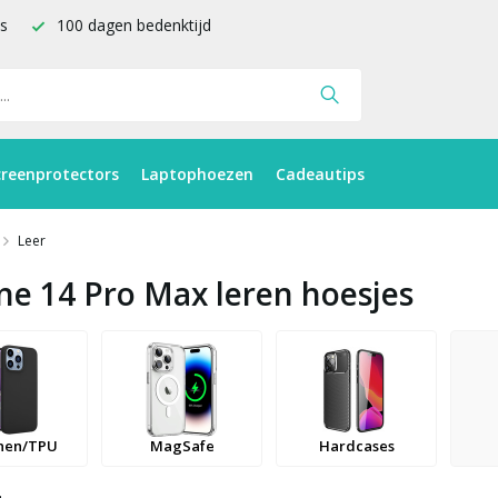
is
100 dagen bedenktijd
creenprotectors
Laptophoezen
Cadeautips
Leer
ne 14 Pro Max leren hoesjes
onen/TPU
MagSafe
Hardcases