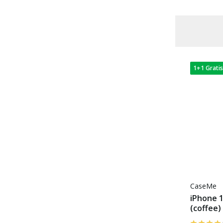
Back Cover
(12)
Book Case
(9)
Voor 22:00 besteld, morgen in huis
Geschikt voor MagSafe
(6)
Ruimte voor pasjes
(7)
1+1 Gratis
CaseMe
iPhone 
(coffee)