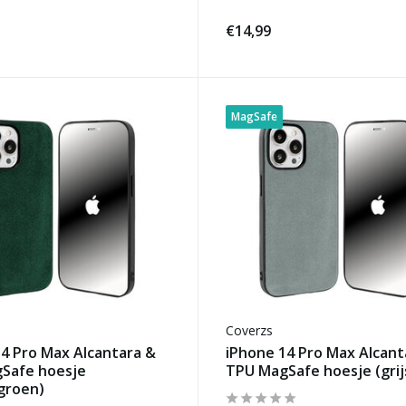
€14,99
MagSafe
Coverzs
4 Pro Max Alcantara &
iPhone 14 Pro Max Alcant
Safe hoesje
TPU MagSafe hoesje (grij
groen)