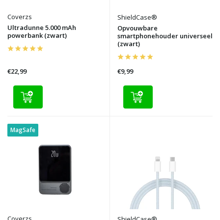
Coverzs
ShieldCase®
Ultradunne 5.000 mAh
Opvouwbare
powerbank (zwart)
smartphonehouder universeel
(zwart)
€22,99
€9,99
MagSafe
Coverzs
ShieldCase®