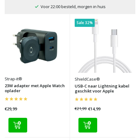
100 dagen bedenktijd
Sale 32%
Strap-it®
ShieldCase®
23W adapter met Apple Watch
USB-C naar Lightning kabel
oplader
geschikt voor Apple
€21,99
€14,99
€29,99