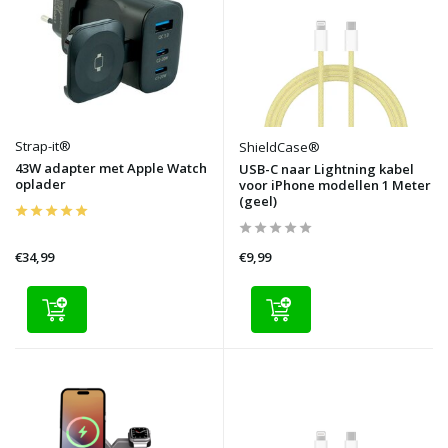
Strap-it®
ShieldCase®
43W adapter met Apple Watch
USB-C naar Lightning kabel
oplader
voor iPhone modellen 1 Meter
(geel)
€34,99
€9,99