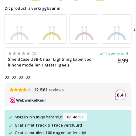
Dit product is verkrijgbaar in:
›
(0)
Op voorraad
ShieldCase USB-C naar Lightning kabel voor
9,99
iPhone modellen 1 Meter (geel)
0
0
:
0
0
:
0
0
:
0
0
Morgen in huis? Je hebt nog:
0
7
:
4
8
:
5
7
Gratis
met
Track & Trace
verstuurd
Gratis
omruilen,
100 dagen
bedenktijd