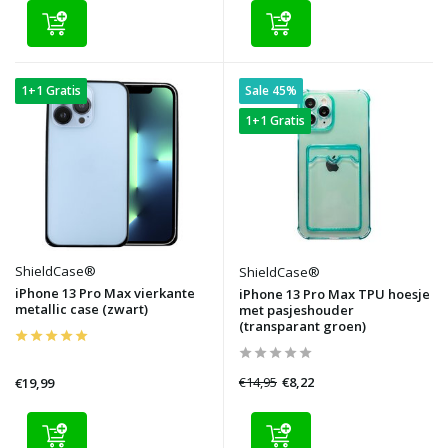
1+1 Gratis
Sale 45%
1+1 Gratis
ShieldCase®
ShieldCase®
iPhone 13 Pro Max vierkante
iPhone 13 Pro Max TPU hoesje
metallic case (zwart)
met pasjeshouder
(transparant groen)
€14,95
€8,22
€19,99