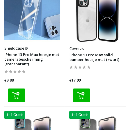
ShieldCase®
Coverzs
iPhone 13 Pro Max hoesje met
iPhone 13 Pro Max solid
camerabescherming
bumper hoesje mat (zwart)
(transparant)
€9,88
€17,99
1+1 Gratis
1+1 Gratis