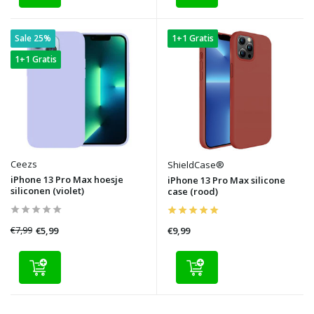
Sale 25%
1+1 Gratis
1+1 Gratis
Ceezs
ShieldCase®
iPhone 13 Pro Max hoesje
iPhone 13 Pro Max silicone
siliconen (violet)
case (rood)
€7,99
€5,99
€9,99