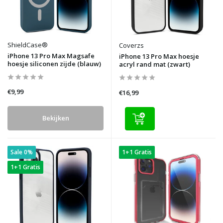
ShieldCase®
Coverzs
iPhone 13 Pro Max Magsafe
iPhone 13 Pro Max hoesje
hoesje siliconen zijde (blauw)
acryl rand mat (zwart)
€9,99
€16,99
Bekijken
Sale 0%
1+1 Gratis
1+1 Gratis