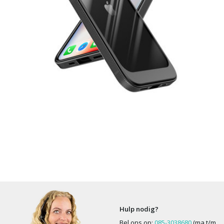
Hulp nodig?
Bel ons op:
085-3038680
(ma t/m