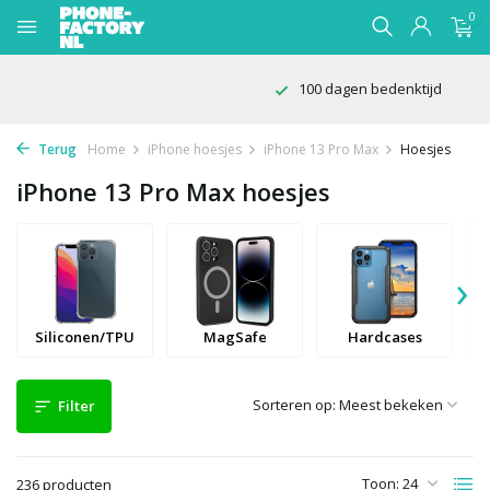
0
100 dagen bedenktijd
Terug
Home
iPhone hoesjes
iPhone 13 Pro Max
Hoesjes
iPhone 13 Pro Max hoesjes
›
Siliconen/TPU
MagSafe
Hardcases
Sorteren op:
Filter
Toon:
236 producten