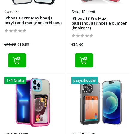
Coverzs
ShieldCase®
iPhone 13 Pro Max hoesje
iPhone 13 Pro Max
acryl rand mat (donkerblauw)
pasjeshouder hoesje bumper
(knalroze)
€16,99
€16,99
€13,99
1+1 Gratis
pasjeshouder