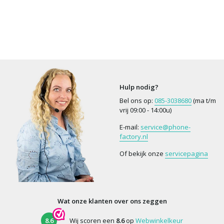
Hulp nodig?
Bel ons op:
085-3038680
(ma t/m
vrij 09:00 - 14:00u)
E-mail:
service@phone-
factory.nl
Of bekijk onze
servicepagina
Wat onze klanten over ons zeggen
8.6
Wij scoren een
8.6
op
Webwinkelkeur