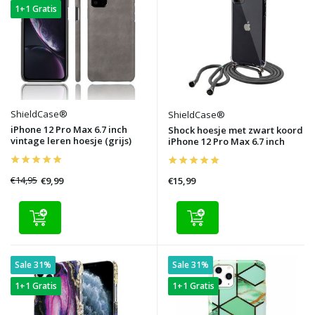
1+1 Gratis
ShieldCase®
ShieldCase®
iPhone 12 Pro Max 6.7 inch
Shock hoesje met zwart koord
vintage leren hoesje (grijs)
iPhone 12 Pro Max 6.7 inch
€14,95
€9,99
€15,99
Sale 31%
Sale 31%
1+1 Gratis
1+1 Gratis