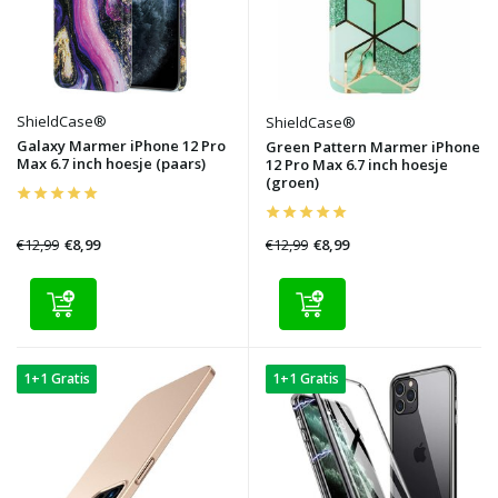
ShieldCase®
ShieldCase®
Galaxy Marmer iPhone 12 Pro
Green Pattern Marmer iPhone
Max 6.7 inch hoesje (paars)
12 Pro Max 6.7 inch hoesje
(groen)
€12,99
€12,99
€8,99
€8,99
1+1 Gratis
1+1 Gratis