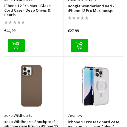
iPhone 12 Pro Max - Glaze
Boogie Wonderland Red -
Cord Case - Deep Olives &
iPhone 12 Pro Max hoesje
Pearls
€44,99
€27,99
xoxo Wildhearts
Coverzs
xoxo Wildhearts Shockproof
iPhone 12 Pro Max hard case
silicone case Bruin - iPhone 12
met camera cover (zilver)