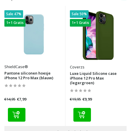
Sale 47%
Sale 50%
1+1 Gratis
1+1 Gratis
ShieldCase®
Coverzs
Pantone siliconen hoesje
Luxe Liquid Silicone case
iPhone 12 Pro Max (blauw)
iPhone 12 Pro Max
(legergroen)
€14,95
€19,95
€7,99
€9,99