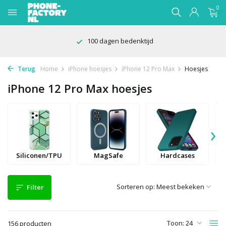
0
100 dagen bedenktijd
Terug
Home
iPhone hoesjes
iPhone 12 Pro Max
Hoesjes
iPhone 12 Pro Max hoesjes
›
Siliconen/TPU
MagSafe
Hardcases
Sorteren op:
Filter
Toon:
156 producten