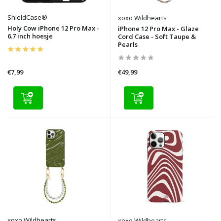
ShieldCase®
xoxo Wildhearts
Holy Cow iPhone 12 Pro Max -
iPhone 12 Pro Max - Glaze
6.7 inch hoesje
Cord Case - Soft Taupe &
Pearls
€7,99
€49,99
xoxo Wildhearts
xoxo Wildhearts