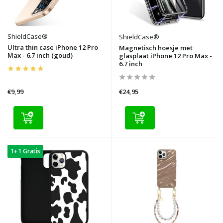
ShieldCase®
ShieldCase®
Ultra thin case iPhone 12 Pro
Magnetisch hoesje met
Max - 6.7 inch (goud)
glasplaat iPhone 12 Pro Max -
6.7 inch
€9,99
€24,95
1+1 Gratis