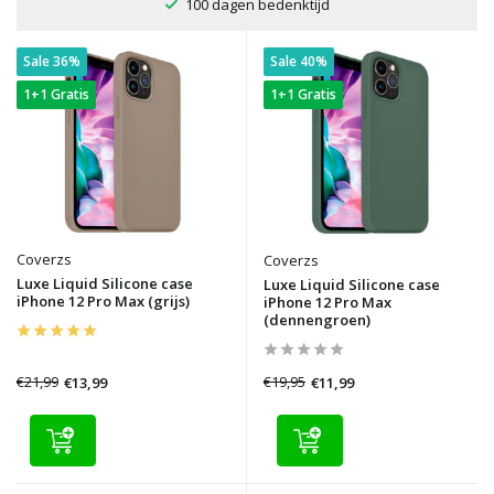
100 dagen bedenktijd
Sale 36%
Sale 40%
1+1 Gratis
1+1 Gratis
Coverzs
Coverzs
Luxe Liquid Silicone case
Luxe Liquid Silicone case
iPhone 12 Pro Max (grijs)
iPhone 12 Pro Max
(dennengroen)
€21,99
€19,95
€13,99
€11,99