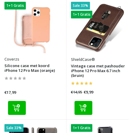
1+1 Gratis
Sale 33%
1+1 Gratis
Coverzs
ShieldCase®
Silicone case met koord
Vintage case met pashouder
iPhone 12 Pro Max (oranje)
iPhone 12 Pro Max 6.7 inch
(bruin)
€14,95
€9,99
€17,99
Sale 33%
1+1 Gratis